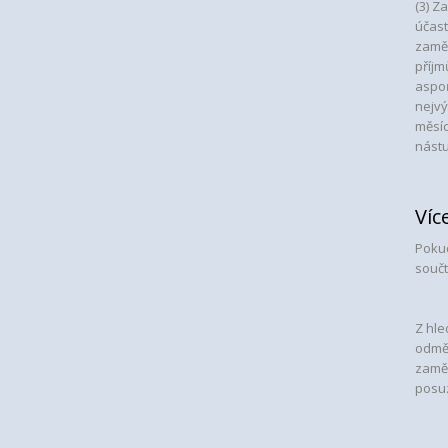
(3) Z
účast
zaměs
příjm
aspoň
nejvý
měsíc
nást
Víc
Poku
součt
Z hle
odmě
zaměs
posuz