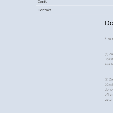
Ceník
Kontakt
Do
§ 7a 
(1) Z
účast
a) a 
(2) Z
účast
dohod
příje
ustan