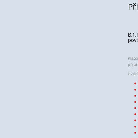
Př
B.1.
povi
Plátc
přija
Uvádí