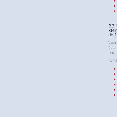
B.3.
kter
do 1
Vypln
úplat
000,-
Uvádí