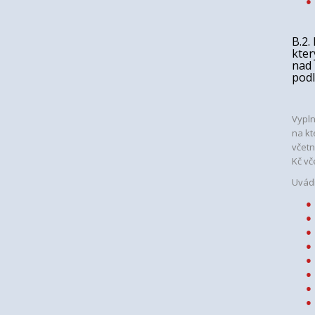
B.2.
kter
nad 
podl
Vypln
na kt
včetn
Kč vč
Uvádí