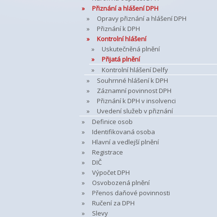
Přiznání a hlášení DPH
Opravy přiznání a hlášení DPH
Přiznání k DPH
Kontrolní hlášení
Uskutečněná plnění
Přijatá plnění
Kontrolní hlášení Delfy
Souhrnné hlášení k DPH
Záznamní povinnost DPH
Přiznání k DPH v insolvenci
Uvedení služeb v přiznání
Definice osob
Identifikovaná osoba
Hlavní a vedlejší plnění
Registrace
DIČ
Výpočet DPH
Osvobozená plnění
Přenos daňové povinnosti
Ručení za DPH
Slevy