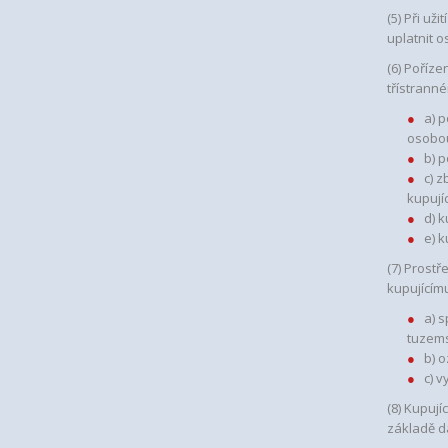
(5) Při u
uplatnit 
(6) Poříz
třístrann
a) 
osobou
b) 
c) 
kupují
d) k
e) 
(7) Prostř
kupujícím
a) 
tuzem
b) 
c) 
(8) Kupují
základě d