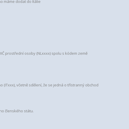
ho máme dodat do Itálie
DIČ prostřední osoby (NLxxxx) spolu s kódem země
(ITxxx), včetně sdělení, že se jedná o třístranný obchod
ého členského státu.