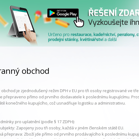
tranný obchod
ý obchod je zjednodušený režim DPH v EU pro tři osoby registrované ve tře
ž je přepraveno přímo od prvního dodavatele k poslednímu kupujícímu
. Pro
átě konečného kupujícího, což usnadňuje logistiku a administrativu.
odmínky pro uplatnění (podle § 17 ZDPH):
subjekty:
Zapojeny jsou tři osoby, každá v jiném členském státě EU.
má přeprava:
Zboží jde přímo od prvního prodávajícího k poslednímu kupuj