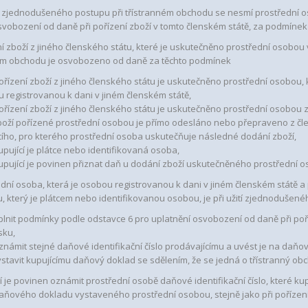
žití zjednodušeného postupu při třístranném obchodu se nesmí prostřední os
osvobození od daně při pořízení zboží v tomto členském státě, za podmíne
ení zboží z jiného členského státu, které je uskutečněno prostřední osobou
ém obchodu je osvobozeno od daně za těchto podmínek
pořízení zboží z jiného členského státu je uskutečněno prostřední osobou, 
 registrovanou k dani v jiném členském státě,
pořízení zboží z jiného členského státu je uskutečněno prostřední osobo
zboží pořízené prostřední osobou je přímo odesláno nebo přepraveno z čl
cího, pro kterého prostřední osoba uskutečňuje následné dodání zboží,
upující je plátce nebo identifikovaná osoba,
kupující je povinen přiznat daň u dodání zboží uskutečněného prostřední os
ední osoba, která je osobou registrovanou k dani v jiném členském státě a
u, který je plátcem nebo identifikovanou osobou, je při užití zjednoduše
splnit podmínky podle odstavce 6 pro uplatnění osvobození od daně při poř
sku,
oznámit stejné daňové identifikační číslo prodávajícímu a uvést je na daňo
vystavit kupujícímu daňový doklad se sdělením, že se jedná o třístranný ob
cí je povinen oznámit prostřední osobě daňové identifikační číslo, které k
aňového dokladu vystaveného prostřední osobou, stejně jako při pořízení 