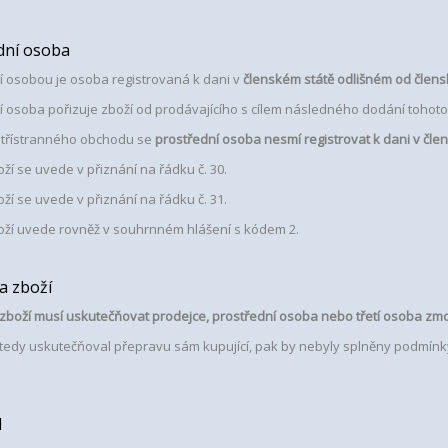
dní osoba
í osobou je osoba registrovaná k dani v
členském státě odlišném od člensk
í osoba pořizuje zboží od prodávajícího s cílem následného dodání tohoto
í třístranného obchodu se
prostřední osoba nesmí registrovat k dani v čle
ží se uvede v přiznání na řádku č. 30.
ží se uvede v přiznání na řádku č. 31.
oží uvede rovněž v souhrnném hlášení s kódem 2.
a zboží
zboží musí uskutečňovat prodejce, prostřední osoba nebo třetí osoba zm
tedy uskutečňoval přepravu sám kupující, pak by nebyly splněny podmínky
1