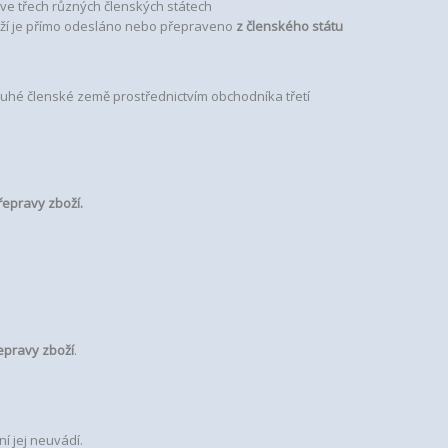
ve třech různých členských státech
oží je přímo odesláno nebo přepraveno
z členského státu
ruhé členské země prostřednictvím obchodníka třetí
řepravy zboží.
epravy zboží
.
í jej neuvádí.