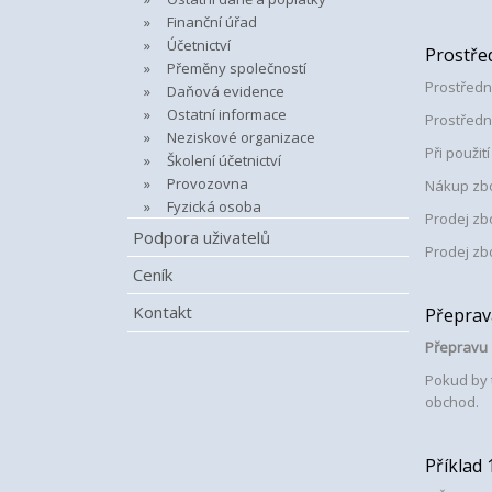
Finanční úřad
Účetnictví
Prostře
Přeměny společností
Prostředn
Daňová evidence
Ostatní informace
Prostředn
Neziskové organizace
Při použit
Školení účetnictví
Provozovna
Nákup zbo
Fyzická osoba
Prodej zbo
Podpora uživatelů
Prodej zb
Ceník
Kontakt
Přeprav
Přepravu 
Pokud by 
obchod.
Příklad 