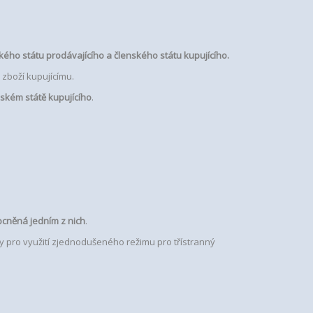
ého státu prodávajícího a členského státu kupujícího.
 zboží kupujícímu.
nském státě kupujícího
.
ocněná jedním z nich
.
 pro využití zjednodušeného režimu pro třístranný