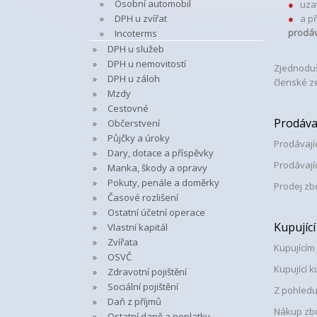
Osobní automobil
uzav
DPH u zvířat
a p
prodáv
Incoterms
DPH u služeb
DPH u nemovitostí
Zjednoduš
DPH u záloh
členské z
Mzdy
Cestovné
Prodávaj
Občerstvení
Půjčky a úroky
Prodávají
Dary, dotace a příspěvky
Prodávají
Manka, škody a opravy
Pokuty, penále a doměrky
Prodej zb
Časové rozlišení
Ostatní účetní operace
Kupující
Vlastní kapitál
Zvířata
Kupujícím
OSVČ
Kupující 
Zdravotní pojištění
Sociální pojištění
Z pohledu 
Daň z příjmů
Nákup zbo
Ostatní daně a poplatky