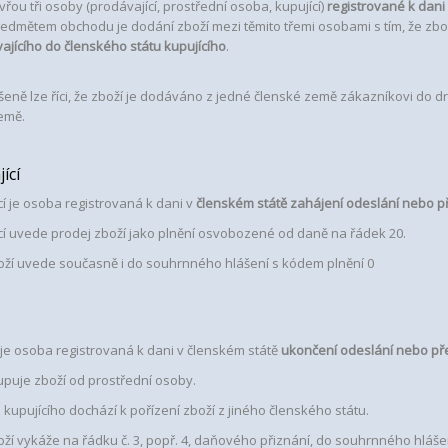
řou tři osoby (prodávající, prostřední osoba, kupující)
registrované k dani
ředmětem obchodu je dodání zboží mezi těmito třemi osobami s tím, že zb
ajícího do členského státu kupujícího
.
eně lze říci, že zboží je dodáváno z jedné členské země zákazníkovi do d
emě.
ící
cí je osoba registrovaná k dani v
členském státě zahájení odeslání nebo p
cí uvede prodej zboží jako plnění osvobozené od daně na řádek 20.
oží uvede současně i do souhrnného hlášení s kódem plnění 0
 je osoba registrovaná k dani v členském státě
ukončení odeslání nebo př
kupuje zboží od prostřední osoby.
kupujícího dochází k pořízení zboží z jiného členského státu.
ží vykáže na řádku č. 3, popř. 4, daňového přiznání, do souhrnného hlášen