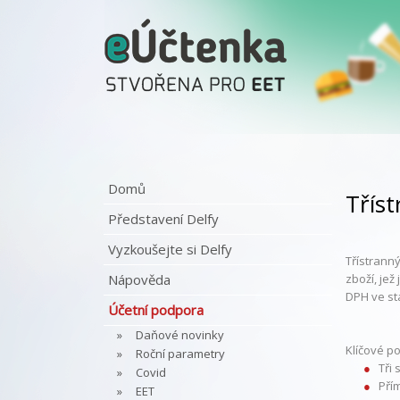
Domů
Třís
Představení Delfy
Vyzkoušejte si Delfy
Třístrann
Nápověda
zboží, je
DPH ve st
Účetní podpora
Daňové novinky
Klíčové p
Roční parametry
Tři 
Covid
Pří
EET