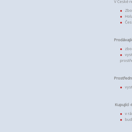
V České r
Zbož
Hol
Čes
Prodávajíc
zbož
vys
prostř
Prostředn
vys
Kupující -
v r
bud