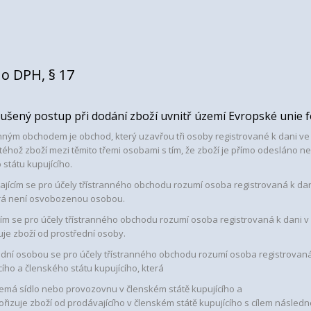
o DPH, § 17
ušený postup při dodání zboží uvnitř území Evropské unie
ranným obchodem je obchod, který uzavřou tři osoby registrované k dani 
 téhož zboží mezi těmito třemi osobami s tím, že zboží je přímo odesláno 
 státu kupujícího.
vajícím se pro účely třístranného obchodu rozumí osoba registrovaná k da
erá není osvobozenou osobou.
ícím se pro účely třístranného obchodu rozumí osoba registrovaná k dani 
uje zboží od prostřední osoby.
řední osobou se pro účely třístranného obchodu rozumí osoba registrovaná
ího a členského státu kupujícího, která
nemá sídlo nebo provozovnu v členském státě kupujícího a
pořizuje zboží od prodávajícího v členském státě kupujícího s cílem násled