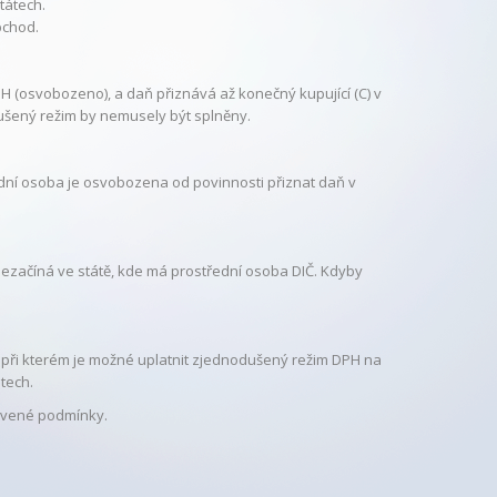
tátech.
bchod.
H (osvobozeno), a daň přiznává až konečný kupující (C) v
ušený režim by nemusely být splněny.
ní osoba je osvobozena od povinnosti přiznat daň v
nezačíná ve státě, kde má prostřední osoba DIČ. Kdyby
 při kterém je možné uplatnit zjednodušený režim DPH na
tech.
ovené podmínky.