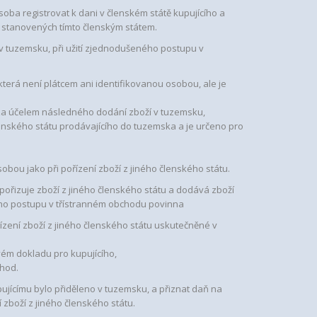
oba registrovat k dani v členském státě kupujícího a
k stanovených tímto členským státem.
 v tuzemsku, při užití zjednodušeného postupu v
která není plátcem ani identifikovanou osobou, ale je
u za účelem následného dodání zboží v tuzemsku,
enského státu prodávajícího do tuzemska a je určeno pro
obou jako při pořízení zboží z jiného členského státu.
 pořizuje zboží z jiného členského státu a dodává zboží
ného postupu v třístranném obchodu povinna
ízení zboží z jiného členského státu uskutečněné v
vém dokladu pro kupujícího,
chod.
upujícímu bylo přiděleno v tuzemsku, a přiznat daň na
zboží z jiného členského státu.