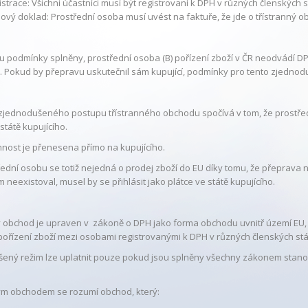
istrace:
Všichni účastníci musí být registrovaní k DPH v různých členských s
ový doklad:
Prostřední osoba musí uvést na faktuře, že jde o třístranný o
u podmínky splněny, prostřední osoba (B) pořízení zboží v ČR neodvádí DP
 Pokud by přepravu uskutečnil sám kupující, podmínky pro tento zjednod
zjednodušeného postupu třístranného obchodu spočívá v tom, že prostřed
státě kupujícího.
nnost je přenesena přímo na kupujícího.
řední osobu se totiž nejedná o prodej zboží do EU díky tomu, že přeprava 
m neexistoval, musel by se přihlásit jako plátce ve státě kupujícího.
ý obchod je upraven v zákoně o DPH jako forma obchodu uvnitř území EU,
pořízení zboží mezi osobami registrovanými k DPH v různých členských stá
ený režim lze uplatnit pouze pokud jsou splněny všechny zákonem stan
ým obchodem se rozumí obchod, který: