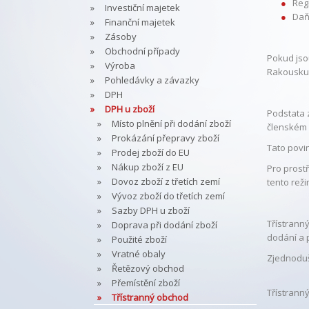
Reg
Investiční majetek
Daň
Finanční majetek
Zásoby
Obchodní případy
Pokud jso
Výroba
Rakousku.
Pohledávky a závazky
DPH
DPH u zboží
Podstata 
Místo plnění při dodání zboží
členském 
Prokázání přepravy zboží
Tato povi
Prodej zboží do EU
Nákup zboží z EU
Pro prost
Dovoz zboží z třetích zemí
tento reži
Vývoz zboží do třetích zemí
Sazby DPH u zboží
Třístrann
Doprava při dodání zboží
dodání a 
Použité zboží
Vratné obaly
Zjednoduš
Řetězový obchod
Přemístění zboží
Třístrann
Třístranný obchod