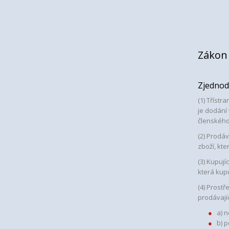
Zákon 
Zjednod
(1) Tříst
je dodání
členského
(2) Prodá
zboží, kt
(3) Kupuj
která kup
(4) Prost
prodávajíc
a) 
b) 