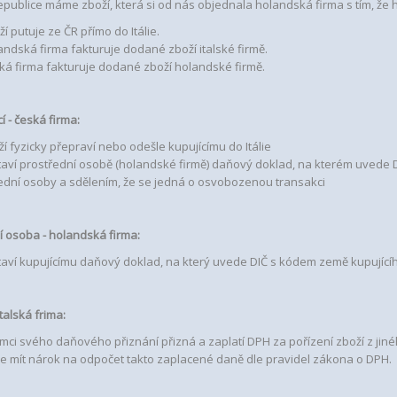
epublice máme zboží, která si od nás objednala holandská firma s tím, že 
í putuje ze ČR přímo do Itálie.
andská firma fakturuje dodané zboží italské firmě.
ká firma fakturuje dodané zboží holandské firmě.
í - česká firma:
í fyzicky přepraví nebo odešle kupujícímu do Itálie
taví prostřední osobě (holandské firmě) daňový doklad, na kterém uvede 
ední osoby a sdělením, že se jedná o osvobozenou transakci
í osoba - holandská firma:
taví kupujícímu daňový doklad, na který uvede DIČ s kódem země kupujícího 
italská frima:
ámci svého daňového přiznání přizná a zaplatí DPH za pořízení zboží z jin
e mít nárok na odpočet takto zaplacené daně dle pravidel zákona o DPH.