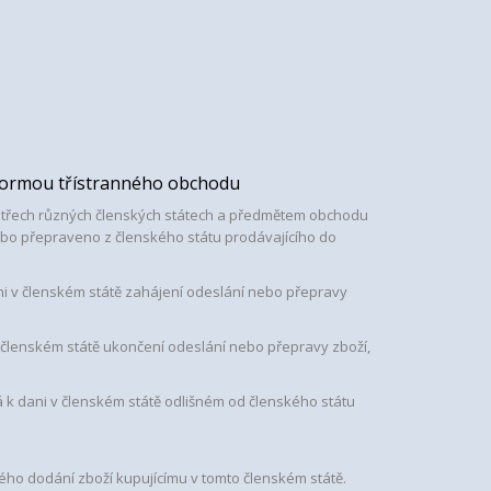
 formou třístranného obchodu
ve třech různých členských státech a předmětem obchodu
nebo přepraveno z členského státu prodávajícího do
ni v členském státě zahájení odeslání nebo přepravy
v členském státě ukončení odeslání nebo přepravy zboží,
 k dani v členském státě odlišném od členského státu
ného dodání zboží kupujícímu v tomto členském státě.