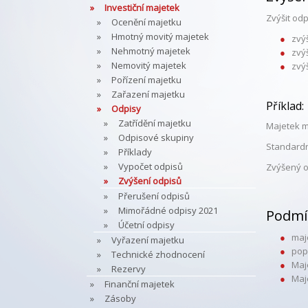
Investiční majetek
Zvýšit odp
Ocenění majetku
Hmotný movitý majetek
zvý
Nehmotný majetek
zvýš
Nemovitý majetek
zvý
Pořízení majetku
Zařazení majetku
Příklad:
Odpisy
Zatřídění majetku
Majetek m
Odpisové skupiny
Standardní
Příklady
Vypočet odpisů
Zvýšený od
Zvýšení odpisů
Přerušení odpisů
Mimořádné odpisy 2021
Podmí
Účetní odpisy
maj
Vyřazení majetku
pop
Technické zhodnocení
Maj
Rezervy
Maj
Finanční majetek
Zásoby