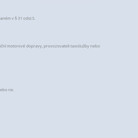
aném v § 31 odst.5.
niční motorové dopravy, provozovateli taxislužby nebo
nebo ne.