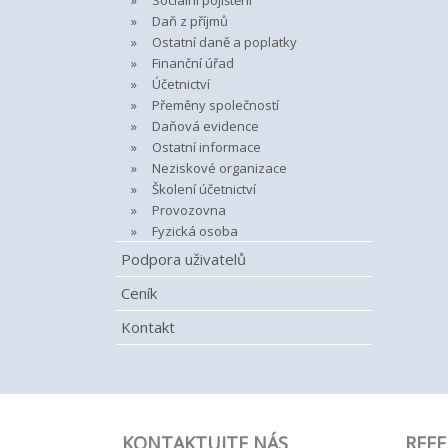
Sociální pojištění
Daň z příjmů
Ostatní daně a poplatky
Finanční úřad
Účetnictví
Přeměny společností
Daňová evidence
Ostatní informace
Neziskové organizace
Školení účetnictví
Provozovna
Fyzická osoba
Podpora uživatelů
Ceník
Kontakt
KONTAKTUJTE NÁS
REFE