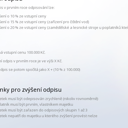
is v prvním roce odpisování lze:
šení o 10 % ze vstupní ceny
ení o 15 % ze vstupní ceny (zařízení pro čištění vod)
šení o 20 % ze vstupní ceny (zamědělské a lesnické stroje u poplatníků kte
á vstupní cenu 100.000 Kč.
 odpis v prvním roce je ve výši X Kč.
pis se potom spočítá jako X + (10 % z 100.000)
nky pro zvýšení odpisu
etek musí být odepisován zrychleně (nikoliv rovnoměrně)
latník musí být prvním, vlastníkem majetku
etek musí být zařazen do odpisových skupin 1 až 3
etek nepatří do majetku u kterého zvýšení provést nelze