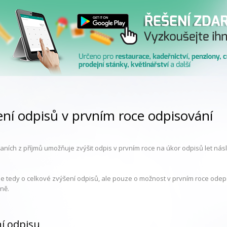
ení odpisů v prvním roce odpisování
ních z příjmů umožňuje zvýšit odpis v prvním roce na úkor odpisů let násled
e tedy o celkové zvýšení odpisů, ale pouze o možnost v prvním roce odepsa
ně.
í odpisu