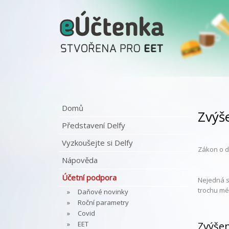
Domů
Zvýš
Představení Delfy
Vyzkoušejte si Delfy
Zákon o da
Nápověda
Účetní podpora
Nejedná s
trochu mé
Daňové novinky
Roční parametry
Covid
EET
Zvýšen