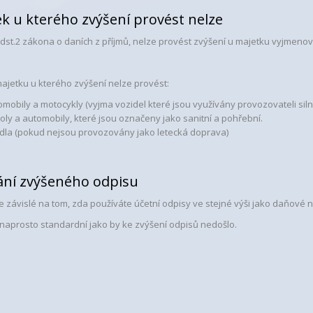
k u kterého zvýšení provést nelze
 odst.2 zákona o daních z příjmů, nelze provést zvýšení u majetku vyjmenov
jetku u kterého zvýšení nelze provést:
omobily a motocykly (vyjma vozidel které jsou využívány provozovateli sil
oly a automobily, které jsou označeny jako sanitní a pohřební.
adla (pokud nejsou provozovány jako letecká doprava)
ání zvýšeného odpisu
e závislé na tom, zda používáte účetní odpisy ve stejné výši jako daňové 
 naprosto standardní jako by ke zvýšení odpisů nedošlo.