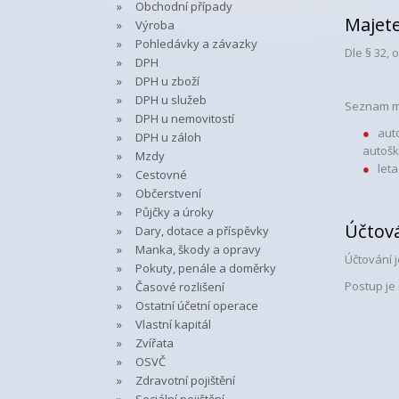
Obchodní případy
Majete
Výroba
Pohledávky a závazky
Dle § 32,
DPH
DPH u zboží
DPH u služeb
Seznam ma
DPH u nemovitostí
aut
DPH u záloh
autošk
Mzdy
let
Cestovné
Občerstvení
Půjčky a úroky
Účtov
Dary, dotace a příspěvky
Manka, škody a opravy
Účtování j
Pokuty, penále a doměrky
Postup je
Časové rozlišení
Ostatní účetní operace
Vlastní kapitál
Zvířata
OSVČ
Zdravotní pojištění