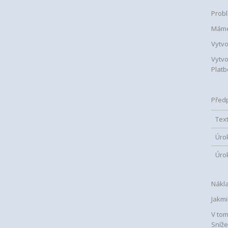
Probl
Máme 
Vytvo
Vytvo
Platb
Předp
Tex
Úro
Úro
Nákla
Jakmi
V tom
Sníže