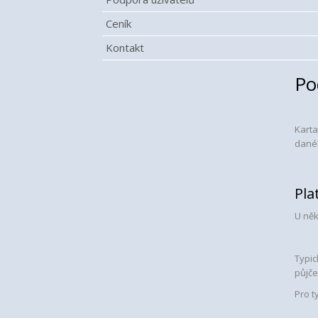
Ceník
Kontakt
Po
Karta
dané
Pla
U něk
Typic
půjče
Pro t