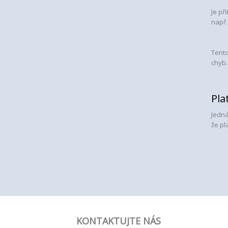
Je př
např.
Tento
chyb.
Pla
Jedná
že pl
KONTAKTUJTE NÁS