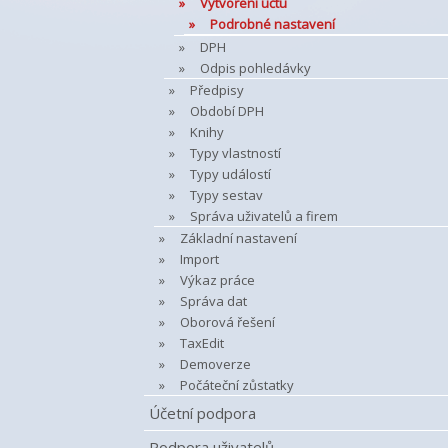
Vytvoření účtu
Podrobné nastavení
DPH
Odpis pohledávky
Předpisy
Období DPH
Knihy
Typy vlastností
Typy událostí
Typy sestav
Správa uživatelů a firem
Základní nastavení
Import
Výkaz práce
Správa dat
Oborová řešení
TaxEdit
Demoverze
Počáteční zůstatky
Účetní podpora
Podpora uživatelů