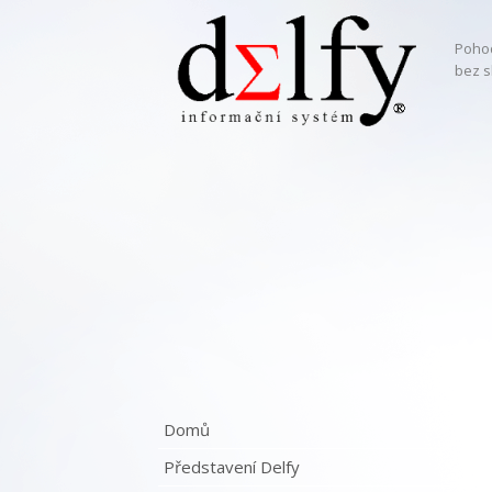
Pohod
bez s
Domů
Představení Delfy