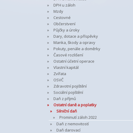
DPH u záloh
Mzdy
Cestovné
Občerstvení
Půjčky a úroky
Dary, dotace a příspěvky
Manka, škody a opravy
Pokuty, penále a doměrky
Časové rozlišení
Ostatní účetní operace
Vlastní kapitál
Zvířata
OSVČ
Zdravotní pojištění
Sociální pojištění
Daň z příjmů
Ostatní daně a poplatky
Silniční daň
Prominutí záloh 2022
Daň z nemovitostí
Daň darovací