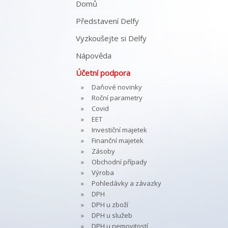
Domů
Představení Delfy
Vyzkoušejte si Delfy
Nápověda
Účetní podpora
Daňové novinky
Roční parametry
Covid
EET
Investiční majetek
Finanční majetek
Zásoby
Obchodní případy
Výroba
Pohledávky a závazky
DPH
DPH u zboží
DPH u služeb
DPH u nemovitostí