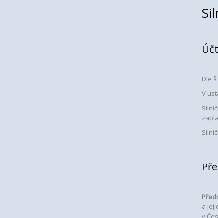
Si
Účt
Dle §
V ust
Silni
zapla
Silni
Pře
Před
a jej
v Čes