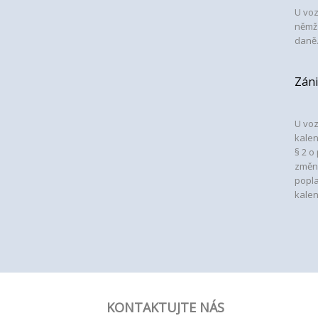
U voz
němž 
daně
Záni
U voz
kalen
§ 2 o
změn
popla
kalen
KONTAKTUJTE NÁS