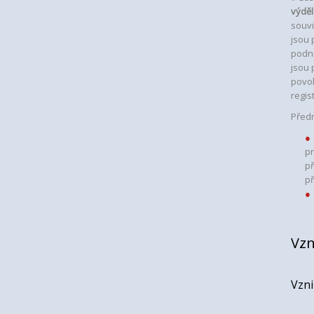
výděl
souvi
jsou 
podni
jsou 
povol
regis
Před
pr
př
p
Vzn
Vzni