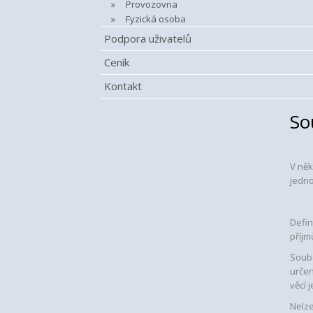
Provozovna
Fyzická osoba
Podpora uživatelů
Ceník
Kontakt
So
V něk
jedno
Defin
příjm
Soub
určen
věcí 
Nelze