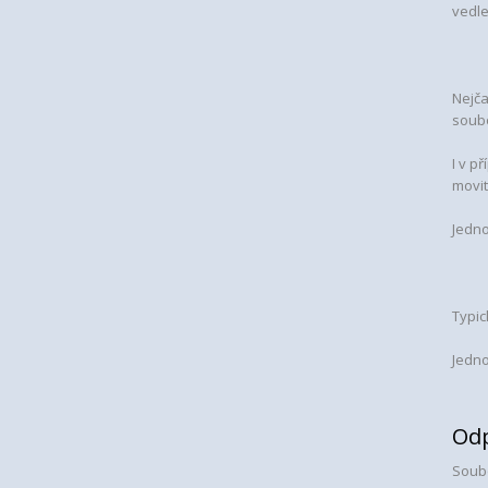
vedle
Nejča
soubo
I v p
movit
Jedno
Typic
Jedno
Odp
Soubo