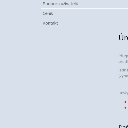
Podpora uživatelů
Ceník
Kontakt
Úr
Při z
prodl
Jedná
(výno
Úroky
Daň