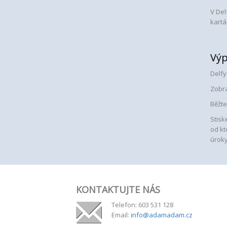
V Del
kartá
Výp
Delfy
Zobra
Běžte
Stisk
od kt
úroky
KONTAKTUJTE NÁS
Telefon: 603 531 128
Email:
info@adamadam.cz