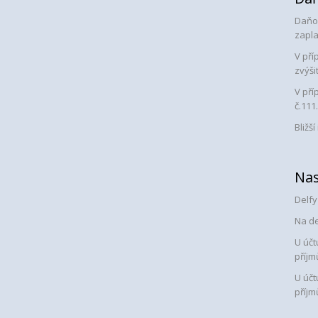
Daňo
zapla
V pří
zvýši
V pří
č.111.
Bližš
Nas
Delfy
Na de
U účt
příjm
U účt
příjm