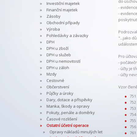
do úscho
Investiční majetek
- evidence
Finanční majetek
- evidenc
Zásoby
poskytnut
Obchodní případy
Výroba
Podrozvah
Pohledávky a závazky
"...jako d
DPH
událostem
DPH u zboží
DPH u služeb
Pro účtová
DPH u nemovitostí
- počáteč
DPH u záloh
- účty je 
Mzdy
- účty ne
Cestovné
Občerstvení
Vzor člen
Půjčky a úroky
751
Dary, dotace a příspěvky
752
Manka, škody a opravy
753
Pokuty, penále a doměrky
754
Časové rozlišení
755
Ostatní účetní operace
756
Opravy nákladů minulých let
761