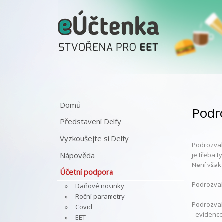
Domů
Podr
Představení Delfy
Vyzkoušejte si Delfy
Podrozvah
Nápověda
je třeba 
Není však
Účetní podpora
Podrozvah
Daňové novinky
Roční parametry
Podrozvah
Covid
- evidence
EET