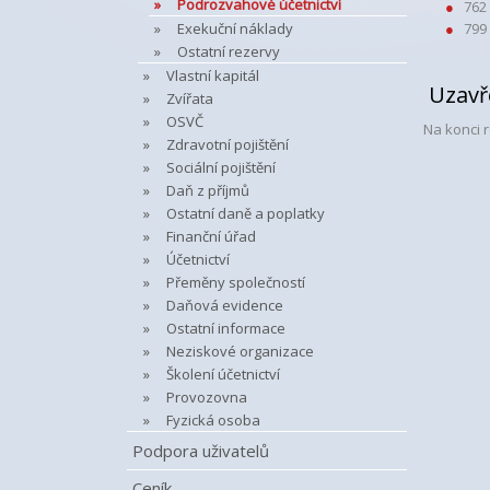
Podrozvahové účetnictví
762
Exekuční náklady
799
Ostatní rezervy
Vlastní kapitál
Uzavře
Zvířata
OSVČ
Na konci 
Zdravotní pojištění
Sociální pojištění
Daň z příjmů
Ostatní daně a poplatky
Finanční úřad
Účetnictví
Přeměny společností
Daňová evidence
Ostatní informace
Neziskové organizace
Školení účetnictví
Provozovna
Fyzická osoba
Podpora uživatelů
Ceník