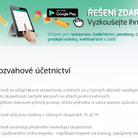
ozvahové účetnictví
ově se účtují takové skutečnosti, o kterých se z různých důvodů neúčtuj
tyto skutečnosti zachytit alespoň na účtech podrozvahových.
 přitom stanoven přesný postup, účetní jednotka si sama stanoví způsob ú
ové účty jsou vedeny v účtových skupinách 75 až 79.
ově se evidují především následující skutečnosti:
 využívaného cizího majetku - například majetek na leasing, zapůjčený maje