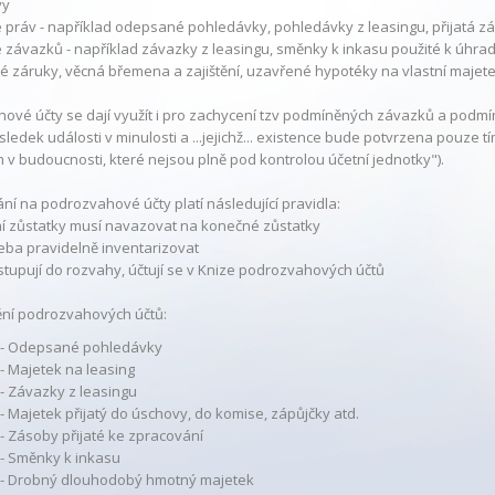
vy
 práv - například odepsané pohledávky, pohledávky z leasingu, přijatá zás
e závazků - například závazky z leasingu, směnky k inkasu použité k úhradě
é záruky, věcná břemena a zajištění, uzavřené hypotéky na vlastní majet
ové účty se dají využít i pro zachycení tzv podmíněných závazků a podmín
ůsledek události v minulosti a ...jejichž... existence bude potvrzena pouze
 v budoucnosti, které nejsou plně pod kontrolou účetní jednotky").
ní na podrozvahové účty platí následující pravidla:
ní zůstatky musí navazovat na konečné zůstatky
třeba pravidelně inventarizovat
vstupují do rozvahy, účtují se v Knize podrozvahových účtů
ění podrozvahových účtů:
 - Odepsané pohledávky
 - Majetek na leasing
 - Závazky z leasingu
 - Majetek přijatý do úschovy, do komise, zápůjčky atd.
 - Zásoby přijaté ke zpracování
 - Směnky k inkasu
 - Drobný dlouhodobý hmotný majetek