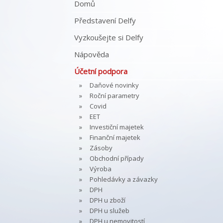
Domů
Představení Delfy
Vyzkoušejte si Delfy
Nápověda
Účetní podpora
Daňové novinky
Roční parametry
Covid
EET
Investiční majetek
Finanční majetek
Zásoby
Obchodní případy
Výroba
Pohledávky a závazky
DPH
DPH u zboží
DPH u služeb
DPH u nemovitostí