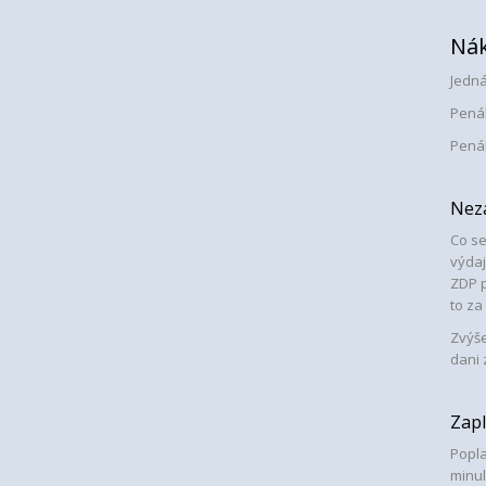
Nák
Jedná
Penál
Penál
Nez
Co se
výdaj
ZDP p
to za
Zvýše
dani 
Zapl
Popla
minul