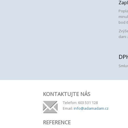
Zapl
Popla
minul
bod 
Zvýše
dani 
DP
Smlu
KONTAKTUJTE NÁS
Telefon: 603 531 128
Email:
info@adamadam.cz
REFERENCE