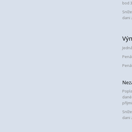
bod 
Sníže
dani 
Výn
Jedná
Penál
Penál
Nez
Popla
dané
příjm
Sníže
dani 