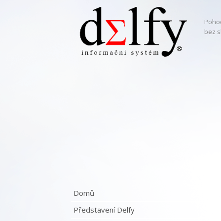
Pohod
bez s
Domů
Představení Delfy