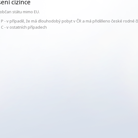
šení cizince
e občan státu mimo EU.
 P - v případě, že má dlouhodobý pobyt v ČR a má přiděleno české rodné č
 C - v ostatních případech