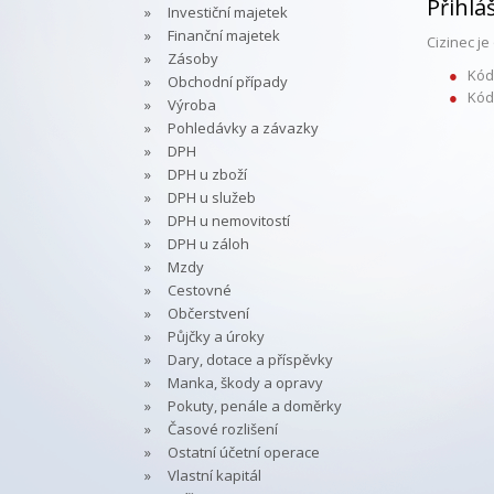
Přihlá
Investiční majetek
Finanční majetek
Cizinec j
Zásoby
Kód
Obchodní případy
Kód
Výroba
Pohledávky a závazky
DPH
DPH u zboží
DPH u služeb
DPH u nemovitostí
DPH u záloh
Mzdy
Cestovné
Občerstvení
Půjčky a úroky
Dary, dotace a příspěvky
Manka, škody a opravy
Pokuty, penále a doměrky
Časové rozlišení
Ostatní účetní operace
Vlastní kapitál