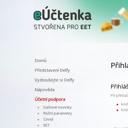
Domů
Přih
Představení Delfy
Vyzkoušejte si Delfy
Přihlá
Nápověda
Při přihl
Účetní podpora
kód 
Daňové novinky
kód
Roční parametry
Covid
EET