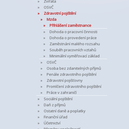
Zvířata
OSVČ
Zdravotní pojištění
Mzda
Přihlášení zaměstnance
Dohoda o pracovní činnosti
Dohoda o provedení práce
Zaměstnání malého rozsahu
Souběh pracovních vztahů
Minimální vyměřovací základ
OSVČ
Osoba bez zdanitelných příjmů
Penále zdravotního pojištění
Zdravotní pojišťovny
Promlčení zdravotního pojištění
Práce v zahraničí
Sociální pojištění
Daň z příjmů
Ostatní daně a poplatky
Finanční úřad
Účetnictví