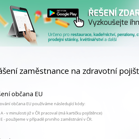
lášení zaměstnance na zdravotní pojiš
šení občana EU
ašování občana EU používáme následující kódy:
A - v minulosti již v ČR pracoval (má kartičku pojištěnce)
 E - použijeme v případě prvního zaměstnání v ČR.