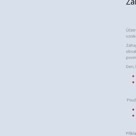
Za
Účetn
vznik
Zahaj
obsah
povin
Den, 
Použi
Příkl