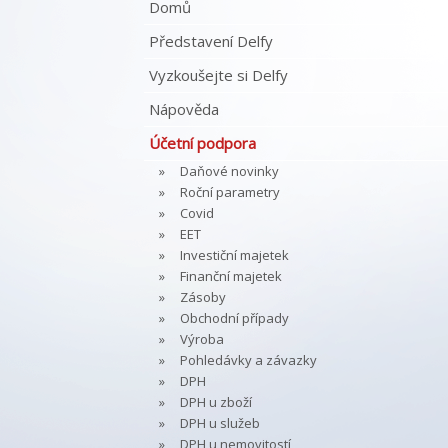
Domů
Představení Delfy
Vyzkoušejte si Delfy
Nápověda
Účetní podpora
Daňové novinky
Roční parametry
Covid
EET
Investiční majetek
Finanční majetek
Zásoby
Obchodní případy
Výroba
Pohledávky a závazky
DPH
DPH u zboží
DPH u služeb
DPH u nemovitostí