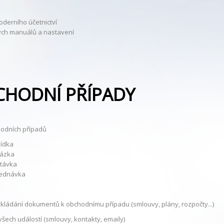
oderního účetnictví
tých manuálů a nastavení
CHODNÍ PŘÍPADY
odních případů
ídka
ázka
távka
ednávka
kládání dokumentů k obchodnímu případu (smlouvy, plány, rozpočty...)
šech událostí (smlouvy, kontakty, emaily)