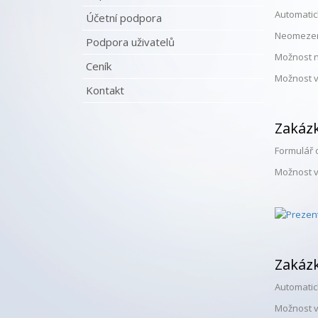
Automatic
Účetní podpora
Neomezený
Podpora uživatelů
Možnost ná
Ceník
Možnost v
Kontakt
Zakázk
Formulář o
Možnost v
Zakázk
Automatic
Možnost vy