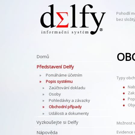
Pohodlí m
bez složi
OB
Domů
Představení Delfy
Pomáháme účetním
Typy obch
Popis systému
Nab
Zaúčtování dokladu
Zak
Osoby
Pop
Pohledávky a závazky
Obj
Obchodní případy
Události a dokumenty
Vyzkoušejte si Delfy
Možnost v
Nápověda
Evidence v