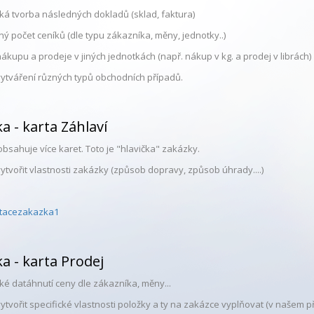
ká tvorba následných dokladů (sklad, faktura)
 počet ceníků (dle typu zákazníka, měny, jednotky..)
kupu a prodeje v jiných jednotkách (např. nákup v kg. a prodej v librách)
ytváření různých typů obchodních případů.
a - karta Záhlaví
bsahuje více karet. Toto je "hlavička" zakázky.
ytvořit vlastnosti zakázky (způsob dopravy, způsob úhrady....)
a - karta Prodej
ké datáhnutí ceny dle zákazníka, měny...
tvořit specifické vlastnosti položky a ty na zakázce vyplňovat (v našem pří