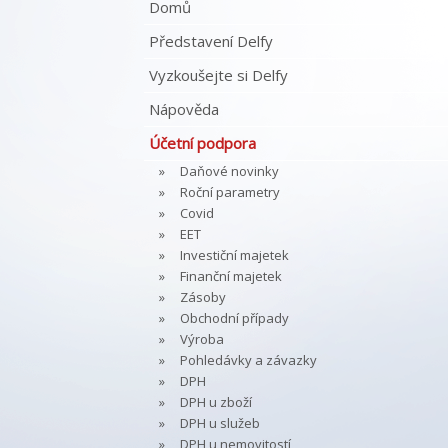
Domů
Představení Delfy
Vyzkoušejte si Delfy
Nápověda
Účetní podpora
Daňové novinky
Roční parametry
Covid
EET
Investiční majetek
Finanční majetek
Zásoby
Obchodní případy
Výroba
Pohledávky a závazky
DPH
DPH u zboží
DPH u služeb
DPH u nemovitostí