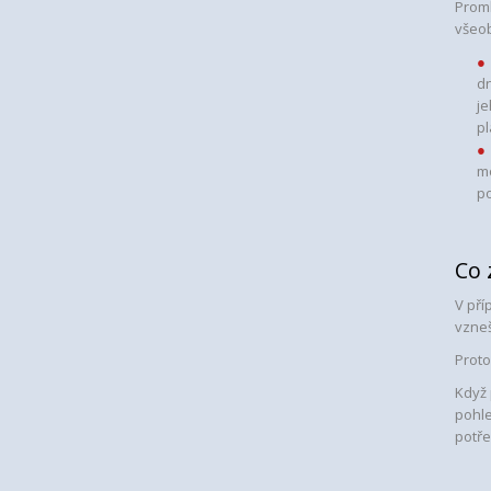
Proml
všeob
dn
je
pl
mo
po
Co 
V pří
vzneš
Proto
Když 
pohle
potře