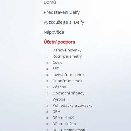
Domů
Představení Delfy
Vyzkoušejte si Delfy
Nápověda
Účetní podpora
Daňové novinky
Roční parametry
Covid
EET
Investiční majetek
Finanční majetek
Zásoby
Obchodní případy
Výroba
Pohledávky a závazky
DPH
DPH u zboží
DPH u služeb
DPH u nemovitostí