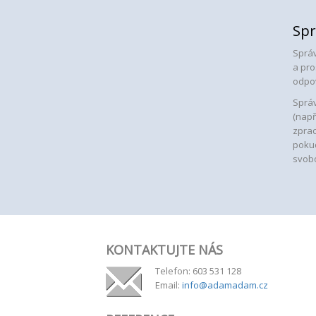
Spr
Správ
a pro
odpo
Správ
(např
zprac
pokud
svobo
KONTAKTUJTE NÁS
Telefon: 603 531 128
Email:
info@adamadam.cz