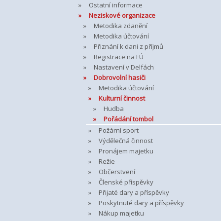
Ostatní informace
Neziskové organizace
Metodika zdanění
Metodika účtování
Přiznání k dani z příjmů
Registrace na FÚ
Nastavení v Delfách
Dobrovolní hasiči
Metodika účtování
Kulturní činnost
Hudba
Pořádání tombol
Požární sport
Výdělečná činnost
Pronájem majetku
Režie
Občerstvení
Členské příspěvky
Přijaté dary a příspěvky
Poskytnuté dary a příspěvky
Nákup majetku