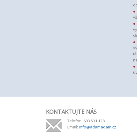
d
vš
vy
sl
vy
té
ne
uv
KONTAKTUJTE NÁS
Telefon: 603 531 128
Email:
info@adamadam.cz