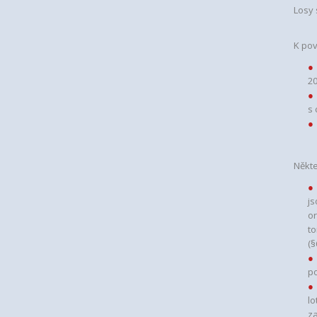
Losy 
K pov
20
s 
Někte
js
o
to
(§
po
lo
za