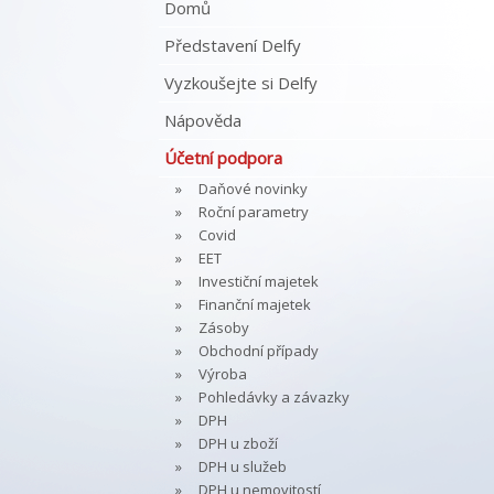
Domů
Představení Delfy
Vyzkoušejte si Delfy
Nápověda
Účetní podpora
Daňové novinky
Roční parametry
Covid
EET
Investiční majetek
Finanční majetek
Zásoby
Obchodní případy
Výroba
Pohledávky a závazky
DPH
DPH u zboží
DPH u služeb
DPH u nemovitostí