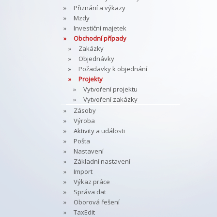
Přiznání a výkazy
Mzdy
Investiční majetek
Obchodní případy
Zakázky
Objednávky
Požadavky k objednání
Projekty
Vytvoření projektu
Vytvoření zakázky
Zásoby
Výroba
Aktivity a události
Pošta
Nastavení
Základní nastavení
Import
Výkaz práce
Správa dat
Oborová řešení
TaxEdit