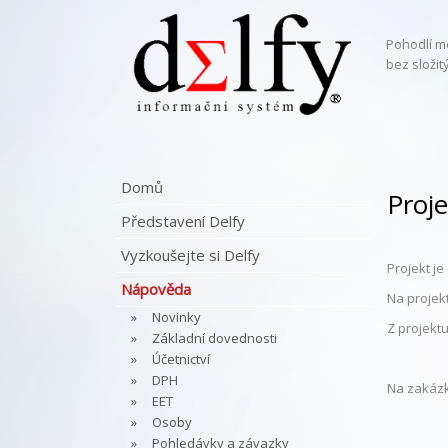
Pohodlí m
bez složi
Domů
Proj
Představení Delfy
Vyzkoušejte si Delfy
Projekt j
Nápověda
Na projek
Novinky
Z projektu
Základní dovednosti
Účetnictví
DPH
Na zakázká
EET
Osoby
Pohledávky a závazky