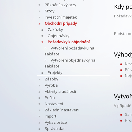
Přiznání a výkazy
Kdy po
Mzdy
Požadavky
Investiční majetek
Obchodní případy
Zakázky
Podstatou
Objednávky
Požadavky k objednání
Vytvoření požadavku na
Výhod
zakázce
Vytvoření objednávky na
Nez
zakázce
Při
Projekty
Nej
Zásoby
Výroba
Aktivity a události
Vytvoř
Pošta
Nastavení
V případě
Základní nastavení
Sam
Import
Hro
Výkaz práce
Správa dat