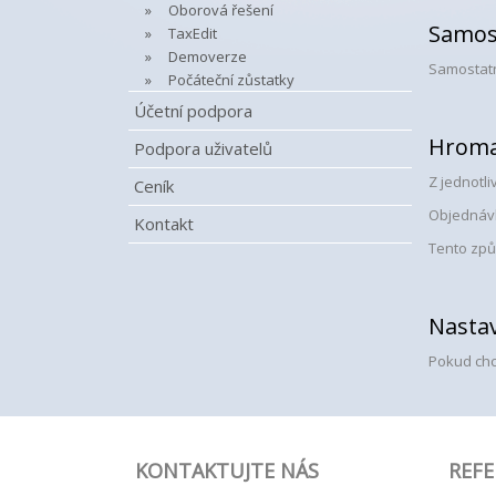
Oborová řešení
Samos
TaxEdit
Demoverze
Samostatn
Počáteční zůstatky
Účetní podpora
Hroma
Podpora uživatelů
Z jednotl
Ceník
Objednávk
Kontakt
Tento způ
Nastav
Pokud chc
KONTAKTUJTE NÁS
REFE