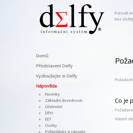
Pohodlí m
bez složi
Domů
Poža
Představení Delfy
Vyzkoušejte si Delfy
Požadavky
Nápověda
Novinky
Co je 
Základní dovednosti
Účetnictví
Požadavek
DPH
Vlastní o
EET
Osoby
Pohledávky a závazky