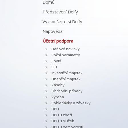
Domů
Představení Delfy
Vyzkoušejte si Delfy
Nápověda
Účetní podpora
Daňové novinky
Roční parametry
Covid
EET
Investiční majetek
Finanční majetek
Zásoby
Obchodní případy
Výroba
Pohledávky a závazky
DPH
DPH u zboží
DPH u služeb
DPH u nemovitostí