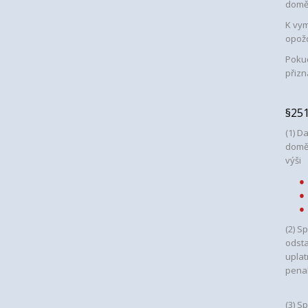
domě
K vym
opožd
Poku
přizn
§25
(1)
Da
doměř
výši
(2)
Spr
odsta
uplat
pena
(3)
Sp