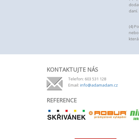
dodat
daní.
(4)
Po
nebo 
která
KONTAKTUJTE NÁS
Telefon: 603 531 128
Email:
info@adamadam.cz
REFERENCE