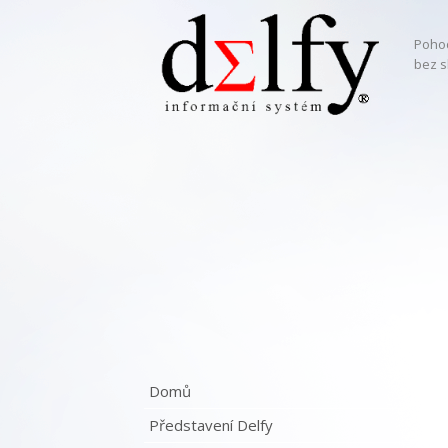
Pohod
bez s
Domů
Představení Delfy