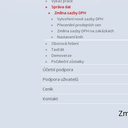
Výkaz práce
Správa dat
Změna sazby DPH
Vytvoření nové sazby DPH
Přecenění prodejních cen
Změna sazby DPH na zakázkách
Nastavení knih
Oborová řešení
TaxEdit
Demoverze
Počáteční zůstatky
Účetní podpora
Podpora uživatelů
Ceník
Kontakt
Zm