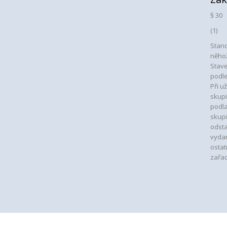
§ 30
(1)
Stan
něhož
Stave
podle
Při u
skupi
podla
skupi
odsta
vyda
ostat
zařad