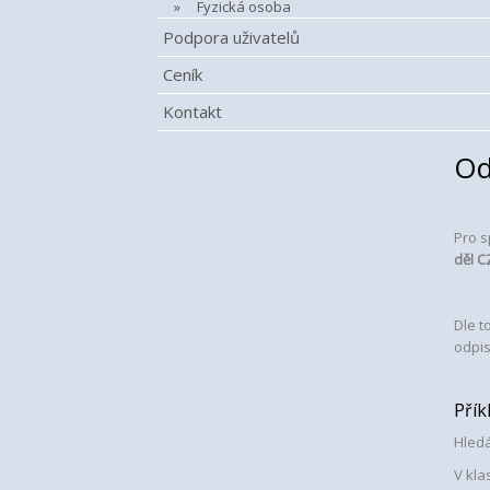
Fyzická osoba
Podpora uživatelů
Ceník
Kontakt
Od
Pro s
děl
C
Dle t
odpis
Příkl
Hledá
V kla