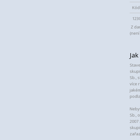
Kód
123
Z dan
(není
Jak
Stave
skupi
Sb., 
více 
jakém
podla
Nebyt
Sb., 
2007 
skupi
zařaz