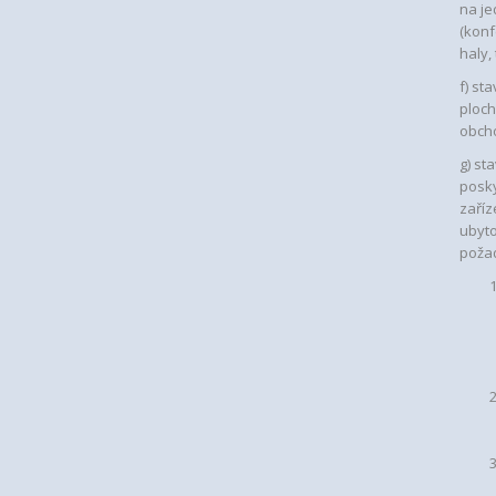
na je
(konf
haly,
f) st
ploch
obch
g) st
posky
zaříz
ubyto
požad