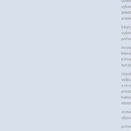
území
vybav
(elek
a tel
l) by
svým
požad
m) ob
která
k trv
byt j
n) po
velik
v ní 
prost
halov
místn
o) ma
obyva
p) no