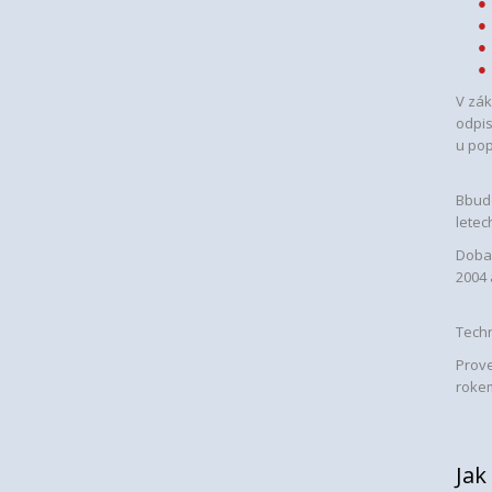
V zák
odpis
u pop
Bbudo
letec
Doba 
2004 
Techn
Prove
rokem
Jak