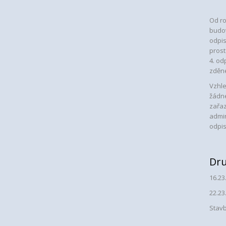
Od ro
budov
odpis
prost
4. od
zděné
Vzhle
žádné
zařaz
admin
odpis
Dru
16.23
22.23
Stav