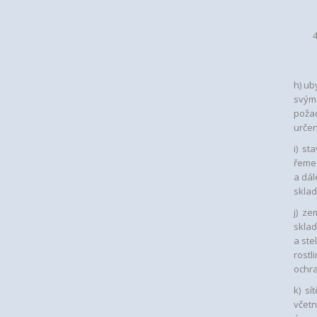
h) ub
svým
požad
určen
i) st
řemes
a dál
sklad
j) ze
sklad
a ste
rostl
ochra
k) sí
včetn