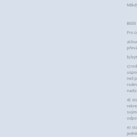
Někdy
Bližš
Pro ú
a) b
převá
b) by
c) ro
uspoř
než p
rodin
nadze
d) st
rekre
svým
odpo
e) st
jedn