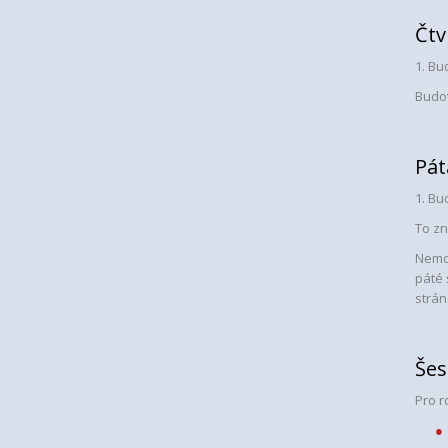
Čtv
1. Bu
Budo
Pát
1. Bu
To zn
Nemov
páté 
strán
Šes
Pro r