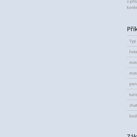
v pří
konkr
Pří
Typ
hote
mot
mot
pen
turi
cha
bud
Zák