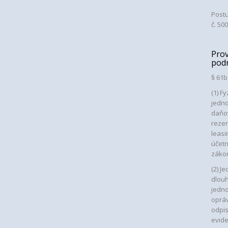
Postu
č. 50
Prov
podn
§ 61b
(1) F
jedno
daňov
rezer
leasi
účetn
záko
(2) J
dlou
jedno
opráv
odpi
evide