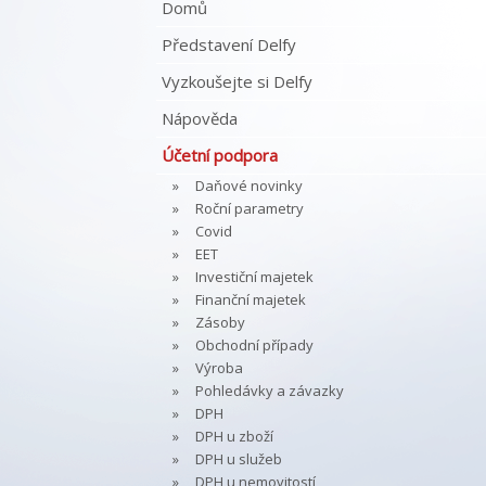
Domů
Představení Delfy
Vyzkoušejte si Delfy
Nápověda
Účetní podpora
Daňové novinky
Roční parametry
Covid
EET
Investiční majetek
Finanční majetek
Zásoby
Obchodní případy
Výroba
Pohledávky a závazky
DPH
DPH u zboží
DPH u služeb
DPH u nemovitostí