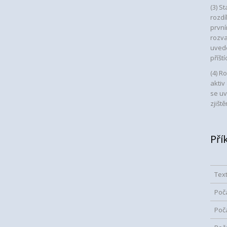
(3) S
rozdí
první
rozva
uvede
příšt
(4) R
aktiv
se uv
zjišt
Pří
Tex
Poč
Poč