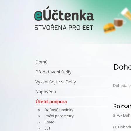
Domů
Doho
Představení Delfy
Vyzkoušejte si Delfy
Dohoda o 
Nápověda
Účetní podpora
Rozsa
Daňové novinky
§ 76 - Doh
Roční parametry
Covid
(1) Dohod
EET