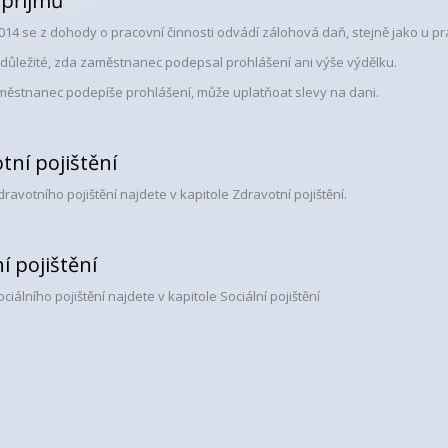
 příjmů
014 se z dohody o pracovní činnosti odvádí zálohová daň, stejně jako u p
 důležité, zda zaměstnanec podepsal prohlášení ani výše výdělku.
ěstnanec podepíše prohlášení, může uplatňoat slevy na dani.
tní pojištění
avotního pojištění najdete v kapitole Zdravotní pojištění.
ní pojištění
iálního pojištění najdete v kapitole Sociální pojištění