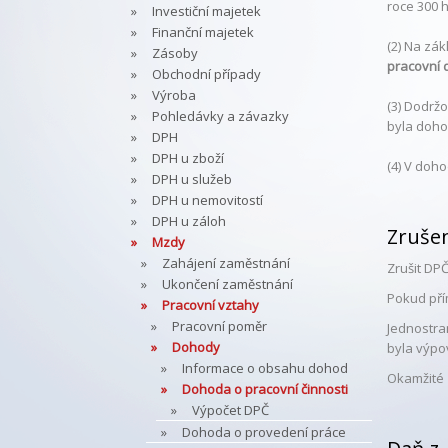
roce 300 
Investiční majetek
Finanční majetek
(2) Na zá
Zásoby
pracovní 
Obchodní případy
Výroba
(3) Dodrž
Pohledávky a závazky
byla doho
DPH
DPH u zboží
(4) V doh
DPH u služeb
DPH u nemovitostí
DPH u záloh
Zrušen
Mzdy
Zahájení zaměstnání
Zrušit DP
Ukončení zaměstnání
Pokud pří
Pracovní vztahy
Pracovní poměr
Jednostra
Dohody
byla výpo
Informace o obsahu dohod
Okamžité 
Dohoda o pracovní činnosti
Výpočet DPČ
Dohoda o provedení práce