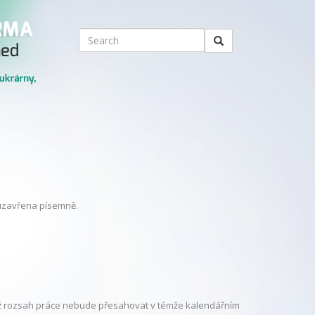
 uzavřena písemně.
dyž rozsah práce nebude přesahovat v témže kalendářním