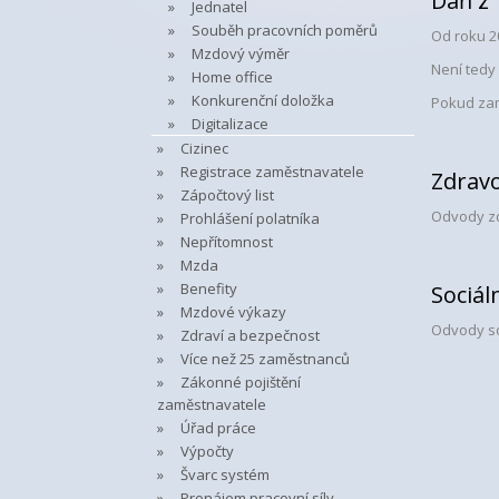
Daň z
Jednatel
Souběh pracovních poměrů
Od roku 2
Mzdový výměr
Není tedy
Home office
Konkurenční doložka
Pokud zam
Digitalizace
Cizinec
Registrace zaměstnavatele
Zdravo
Zápočtový list
Odvody zdr
Prohlášení polatníka
Nepřítomnost
Mzda
Benefity
Sociál
Mzdové výkazy
Odvody soc
Zdraví a bezpečnost
Více než 25 zaměstnanců
Zákonné pojištění
zaměstnavatele
Úřad práce
Výpočty
Švarc systém
Pronájem pracovní síly