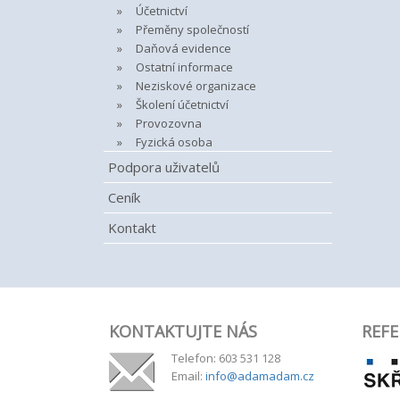
Účetnictví
Přeměny společností
Daňová evidence
Ostatní informace
Neziskové organizace
Školení účetnictví
Provozovna
Fyzická osoba
Podpora uživatelů
Ceník
Kontakt
KONTAKTUJTE NÁS
REFE
Telefon: 603 531 128
Email:
info@adamadam.cz