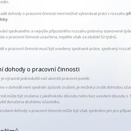
hodin.
kladě dohody o pracovní činnosti není možné vykonávat práci v rozsahu
př
doby
.
ování sjednaného a nejvýše přípustného rozsahu poloviny stanovené týde
da o pracovní činnosti uzavřena, nejdéle však za období 52 týdnů.
odě o pracovní činnosti musí být uvedeny sjednané práce, sjednaný rozsa
í dohody o pracovní činnosti
Č je výrazně jednodušší než ukončit pracovní poměr.
mo v dohodě není sjednán způsob zrušení, je možné ji zrušit dohodou úča
nně může být zrušena z jakéhokoliv důvodu nebo bez uvedení důvodu s 1
věď doručena druhému účastníku.
zrušení dohody o pracovní činnosti může být však sjednáno jen pro případ