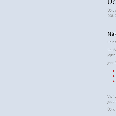
Úč
Účtov
008, 
Nák
Při n
Součá
jejich
Jedná
V pří
jeden
Účty: