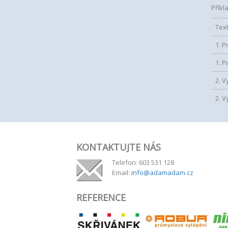
Příkl
Tex
1. P
1. P
2. V
2. V
KONTAKTUJTE NÁS
Telefon: 603 531 128
Email:
info@adamadam.cz
REFERENCE