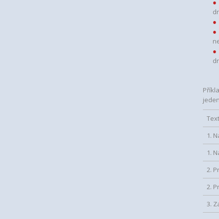
dr
ne
dr
Příkl
jeden
Tex
1. 
1. 
2. P
2. P
3. Z