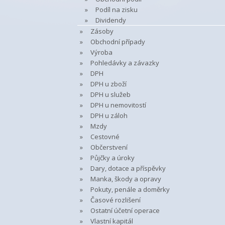
Podíl na zisku
Dividendy
Zásoby
Obchodní případy
Výroba
Pohledávky a závazky
DPH
DPH u zboží
DPH u služeb
DPH u nemovitostí
DPH u záloh
Mzdy
Cestovné
Občerstvení
Půjčky a úroky
Dary, dotace a příspěvky
Manka, škody a opravy
Pokuty, penále a doměrky
Časové rozlišení
Ostatní účetní operace
Vlastní kapitál