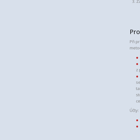
3. Z
Pro
Při p
meto
z 
se
ta
st
ce
Účty: