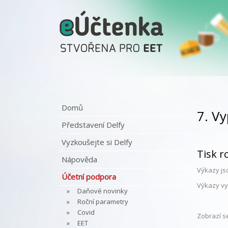
Domů
7. V
Představení Delfy
Vyzkoušejte si Delfy
Tisk r
Nápověda
Výkazy j
Účetní podpora
Výkazy vy
Daňové novinky
Roční parametry
Covid
Zobrazí s
EET