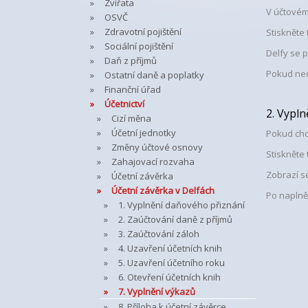
Zvířata
V účtovém
OSVČ
Zdravotní pojištění
Stiskněte 
Sociální pojištění
Delfy se p
Daň z příjmů
Pokud ned
Ostatní daně a poplatky
Finanční úřad
Účetnictví
2. Vypln
Cizí měna
Účetní jednotky
Pokud chc
Změny účtové osnovy
Stiskněte 
Zahajovací rozvaha
Zobrazí se
Účetní závěrka
Účetní závěrka v Delfách
Po naplněn
1. Vyplnění daňového přiznání
2. Zaúčtování daně z příjmů
3. Zaúčtování záloh
4. Uzavření účetních knih
5. Uzavření účetního roku
6. Otevření účetních knih
7. Vyplnění výkazů
8. Příloha k účetní závěrce