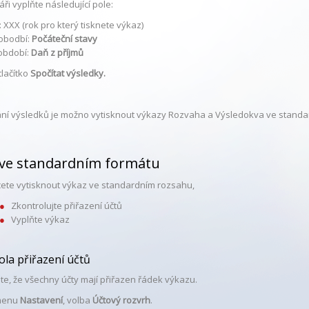
ři vyplňte následující pole:
 XXX (rok pro který tisknete výkaz)
obodbí:
Počáteční stavy
období:
Daň z příjmů
tlačítko
Spočítat výsledky.
ání výsledků je možno vytisknout výkazy Rozvaha a Výsledokva ve standa
 ve standardním formátu
ete vytisknout výkaz ve standardním rozsahu,
Zkontrolujte přiřazení účtů
Vyplňte výkaz
ola přiřazení účtů
te, že všechny účty mají přiřazen řádek výkazu.
 menu
Nastavení
, volba
Účtový rozvrh
.