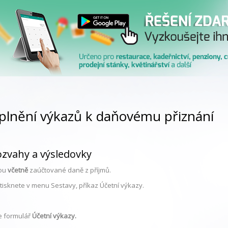
yplnění výkazů k daňovému přiznání
ozvahy a výsledovky
sou
včetně
zaúčtované daně z příjmů.
tisknete v menu Sestavy, příkaz Účetní výkazy.
e formulář
Účetní výkazy.