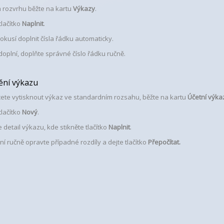
 rozvrhu běžte na kartu
Výkazy
.
tlačítko
Naplnit
.
okusí doplnit čísla řádku automaticky.
oplní, doplňte správné číslo řádku ručně.
ění výkazu
ete vytisknout výkaz ve standardním rozsahu, běžte na kartu
Účetní výka
tlačítko
Nový
.
 detail výkazu, kde stikněte tlačítko
Naplnit
.
í ručně opravte případné rozdíly a dejte tlačítko
Přepočítat.