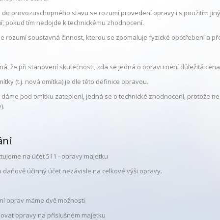
do provozuschopného stavu se rozumí provedení opravy i s použitím jinýc
ií, pokud tím nedojde k technickému zhodnocení.
e rozumí soustavná činnost, kterou se zpomaluje fyzické opotřebení a př
á, že při stanovení skutečnosti, zda se jedná o opravu není důležitá cena
tky (t.j. nová omítka) je dle této definice opravou.
 dáme pod omítku zateplení, jedná se o technické zhodnocení, protože n
).
ání
tujeme na účet 511 - opravy majetku
o daňově účinný účet nezávisle na celkové výši opravy.
ání oprav máme dvě možnosti
dovat opravy na příslušném majetku