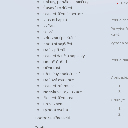
Pokuty, penále a doměrky
Nee
Časové rozlišení
Ostatní účetní operace
Vlastní kapitál
Pokud chc
Zvířata
Po vytvoř
OSVČ
kartě.
Zdravotní pojištění
Výhoda to
Sociální pojištění
Daň z příjmů
Ostatní daně a poplatky
Pokud dan
Finanční úřad
Účetnictví
Přeměny společností
V případě,
Daňová evidence
Ostatní informace
Neziskové organizace
Školení účetnictví
K daným ú
Provozovna
Fyzická osoba
Podpora uživatelů
Ceník