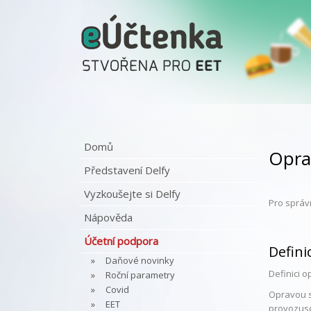
Domů
Opra
Představení Delfy
Vyzkoušejte si Delfy
Pro správ
Nápověda
Účetní podpora
Defini
Daňové novinky
Definici 
Roční parametry
Covid
Opravou s
EET
provozus