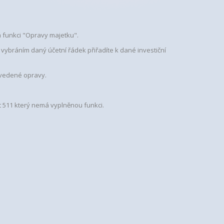
 funkci "Opravy majetku".
ybráním daný účetní řádek přiřadíte k dané investiční
ovedené opravy.
t 511 který nemá vyplněnou funkci.