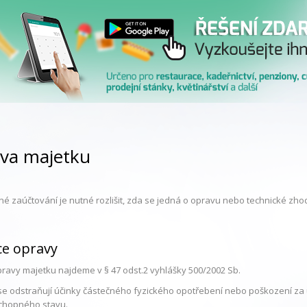
va majetku
né zaúčtování je nutné rozlišit, zda se jedná o opravu nebo technické zh
ce opravy
opravy majetku najdeme v § 47 odst.2 vyhlášky 500/2002 Sb.
e odstraňují účinky částečného fyzického opotřebení nebo poškození z
chopného stavu.