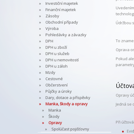
Investiční majetek
Uvedením 
Finanční majetek
technolog
Zásoby
Obchodní případy
Údržbou s
Výroba
Pohledávky a závazky
To znamen
DPH
DPH u zboží
Oprava omí
DPH u služeb
Pokud ale
DPH u nemovitostí
parametry
DPH u záloh
Mzdy
Cestovné
Účtov
Občerstvení
Půjčky a úroky
Opravy úč
Dary, dotace a příspěvky
Manka, škody a opravy
Jedná se 
Manka
Škody
Při účtov
Opravy
Spolúčast pojišťovny
Evi