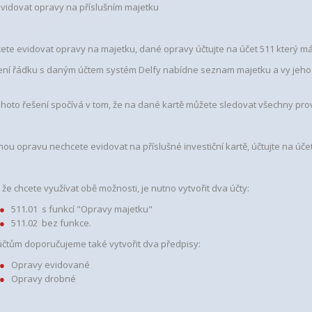
vidovat opravy na příslušním majetku
ete evidovat opravy na majetku, dané opravy účtujte na účet 511 který má
ení řádku s daným účtem systém Delfy nabídne seznam majetku a vy jeho v
hoto řešení spočívá v tom, že na dané kartě můžete sledovat všechny pr
ou opravu nechcete evidovat na příslušné investiční kartě, účtujte na úče
 že chcete využívat obě možnosti, je nutno vytvořit dva účty:
511.01 s funkcí "Opravy majetku"
511.02 bez funkce.
čtům doporučujeme také vytvořit dva předpisy:
Opravy evidované
Opravy drobné