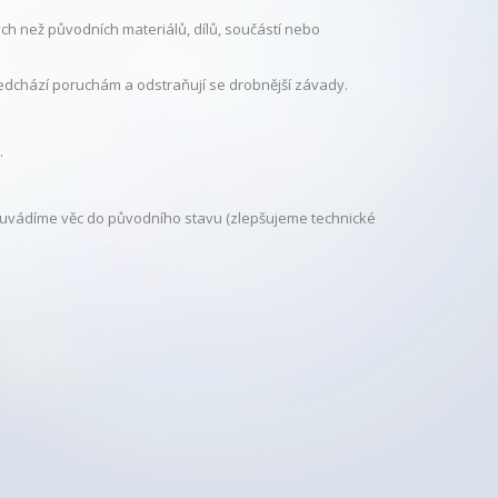
h než původních materiálů, dílů, součástí nebo
edchází poruchám a odstraňují se drobnější závady.
.
euvádíme věc do původního stavu (zlepšujeme technické