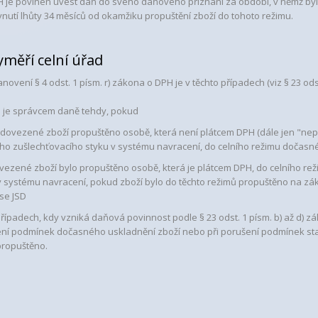
H je povinen uvést daň do svého daňového přiznání za období, v němž byl 
nutí lhůty 34 měsíců od okamžiku propuštění zboží do tohoto režimu.
měří celní úřad
novení § 4 odst. 1 písm. r) zákona o DPH je v těchto případech (viz § 23 od
d je správcem daně tehdy, pokud
e dovezené zboží propuštěno osobě, která není plátcem DPH (dále jen "ne
ího zušlechťovacího styku v systému navracení, do celního režimu dočasn
ovezené zboží bylo propuštěno osobě, která je plátcem DPH, do celního r
v systému navracení, pokud zboží bylo do těchto režimů propuštěno na zák
ise JSD
 případech, kdy vzniká daňová povinnost podle § 23 odst. 1 písm. b) až d) z
ní podmínek dočasného uskladnění zboží nebo při porušení podmínek sta
propuštěno.