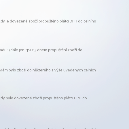
kdy je dovezené zboží propuštěno plátci DPH do celního
adu" (dále jen "JSD"), dnem propuštění zboží do
erém bylo zboží do některého z výše uvedených celních
kdy bylo dovezené zboží propuštěno plátci DPH do