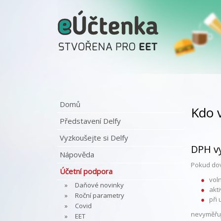
Domů
Kdo 
Představení Delfy
Vyzkoušejte si Delfy
DPH vy
Nápověda
Pokud dov
Účetní podpora
vol
Daňové novinky
akt
Roční parametry
při
Covid
nevyměřuj
EET