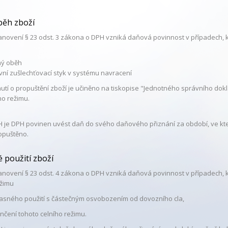
běh zboží
anovení § 23 odst. 3 zákona o DPH vzniká daňová povinnost v případech, 
ný oběh
ivní zušlechťovací styk v systému navracení
utí o propuštění zboží je učiněno na tiskopise "Jednotného správního dokl
ho režimu.
H je DPH povinen uvést daň do svého daňového přiznání za období, ve kt
opuštěno.
 použití zboží
anovení § 23 odst. 4 zákona o DPH vzniká daňová povinnost v případech, 
ežimu
asného použití s částečným osvobozením od dovozního cla,
čení tohoto celního režimu.