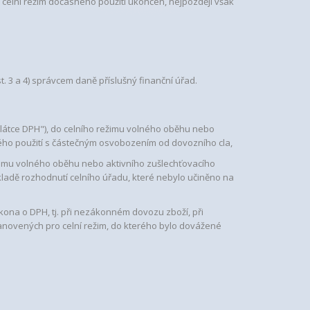
celní režim dočasného použití ukončen, nejpozději však
st. 3 a 4) správcem daně příslušný finanční úřad.
plátce DPH"), do celního režimu volného oběhu nebo
ého použití s částečným osvobozením od dovozního cla,
ežimu volného oběhu nebo aktivního zušlechťovacího
ladě rozhodnutí celního úřadu, které nebylo učiněno na
ákona o DPH, tj. při nezákonném dovozu zboží, při
novených pro celní režim, do kterého bylo dovážené