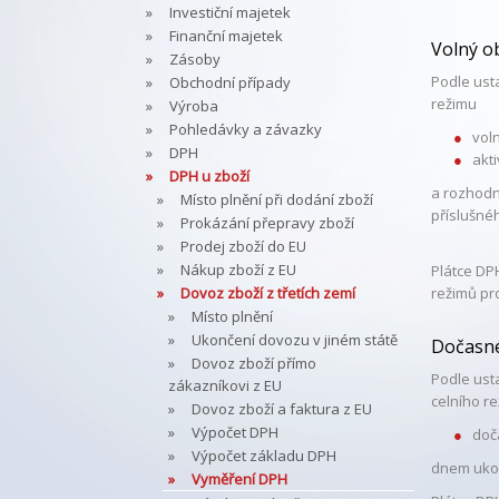
Investiční majetek
Finanční majetek
Volný o
Zásoby
Podle ust
Obchodní případy
režimu
Výroba
Pohledávky a závazky
vol
DPH
akt
DPH u zboží
a rozhodn
Místo plnění při dodání zboží
příslušné
Prokázání přepravy zboží
Prodej zboží do EU
Nákup zboží z EU
Plátce DP
Dovoz zboží z třetích zemí
režimů pr
Místo plnění
Ukončení dovozu v jiném státě
Dočasné
Dovoz zboží přímo
Podle ust
zákazníkovi z EU
celního r
Dovoz zboží a faktura z EU
Výpočet DPH
doč
Výpočet základu DPH
dnem ukon
Vyměření DPH