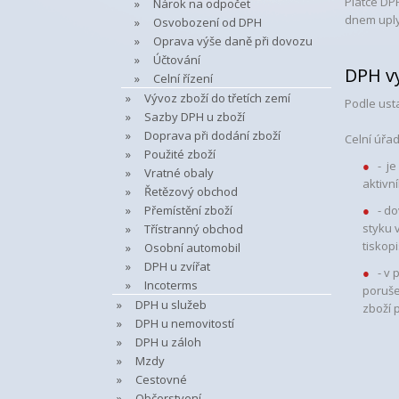
Plátce DP
Nárok na odpočet
dnem uply
Osvobození od DPH
Oprava výše daně při dovozu
Účtování
DPH vy
Celní řízení
Vývoz zboží do třetích zemí
Podle usta
Sazby DPH u zboží
Doprava při dodání zboží
Celní úřa
Použité zboží
- j
Vratné obaly
aktivn
Řetězový obchod
Přemístění zboží
- d
styku 
Třístranný obchod
tiskop
Osobní automobil
DPH u zvířat
- v
Incoterms
poruše
DPH u služeb
zboží 
DPH u nemovitostí
DPH u záloh
Mzdy
Cestovné
Občerstvení