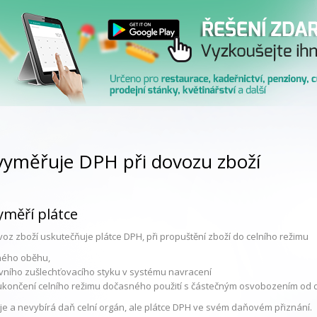
vyměřuje DPH při dovozu zboží
měří plátce
oz zboží uskutečňuje plátce DPH, při propuštění zboží do celního režimu
ného oběhu,
ivního zušlechťovacího styku v systému navracení
 ukončení celního režimu dočasného použití s částečným osvobozením od 
e a nevybírá daň celní orgán, ale plátce DPH ve svém daňovém přiznání.