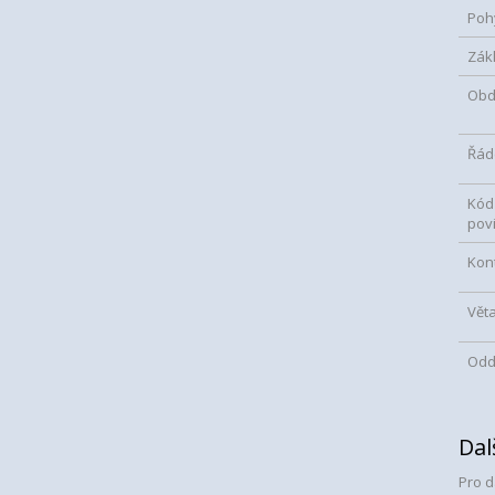
Poh
Zák
Obd
Řád
Kód
pov
Kont
Vět
Oddí
Dal
Pro d