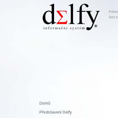
Pohod
bez s
Domů
Představení Delfy