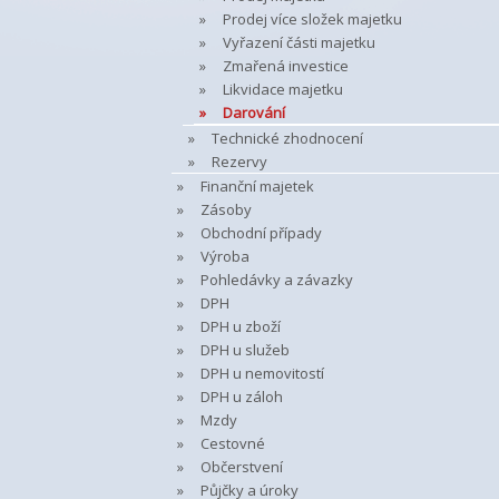
Prodej více složek majetku
Vyřazení části majetku
Zmařená investice
Likvidace majetku
Darování
Technické zhodnocení
Rezervy
Finanční majetek
Zásoby
Obchodní případy
Výroba
Pohledávky a závazky
DPH
DPH u zboží
DPH u služeb
DPH u nemovitostí
DPH u záloh
Mzdy
Cestovné
Občerstvení
Půjčky a úroky