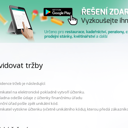
vidovat tržby
dence tržeb je následující:
nikatel na elektronické pokladně vytvoří účtenku.
ladna odešle údaje z účtenky finančnímu úřadu
nční úřad pošle zpět unikátní kód.
nikatel vytiskne účtenku (včetně unikátního kódu), kterou předá zákazníko