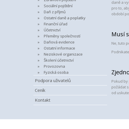
daně a vys
Sociální pojištění
pro to, ab
Daň z příjmů
období po
Ostatní daně a poplatky
Finanční úřad
Účetnictví
Musí s
Přeměny společností
Daňová evidence
Ne, tuto 
Ostatní informace
Podnikatel
Neziskové organizace
Školení účetnictví
Provozovna
Zjedn
Fyzická osoba
Podpora uživatelů
Pokud by 
požádat s
Ceník
od uskute
Kontakt