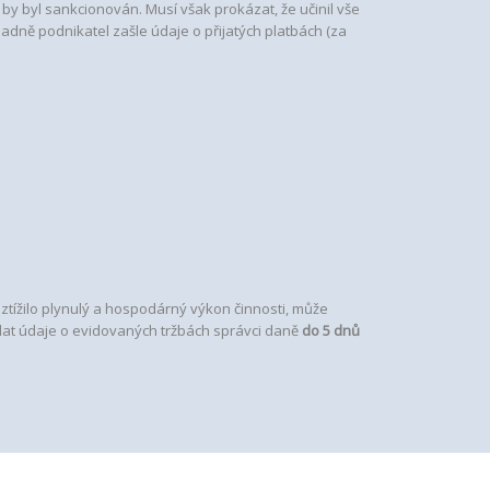
 by byl sankcionován. Musí však prokázat, že učinil vše
ladně podnikatel zašle údaje o přijatých platbách (za
ížilo plynulý a hospodárný výkon činnosti, může
lat údaje o evidovaných tržbách správci daně
do 5 dnů