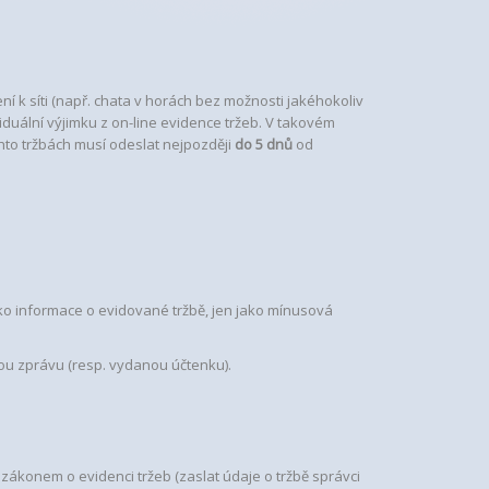
í k síti (např. chata v horách bez možnosti jakéhokoliv
iduální výjimku z on-line evidence tržeb. V takovém
hto tržbách musí odeslat nejpozději
do 5 dnů
od
o informace o evidované tržbě, jen jako mínusová
u zprávu (resp. vydanou účtenku).
zákonem o evidenci tržeb (zaslat údaje o tržbě správci