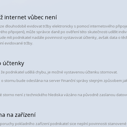
ž internet vůbec není
ze dlouhodobě evidovat tržby elektronicky s pomocí internetového připojen
ého připojení), může správce daně po ověření této skutečnosti udělit indiv
ude mít podnikatel nadále povinnost vystavovat účtenky, avšak data o těc
ní evidované tržby.
o účtenky
, že podnikatel udělá chybu, je možné vystavenou účtenku stornovat.
 o stornu bude odeslána na server Finanční správy stejným způsobem jak
 storno není z technického hlediska vázáno na původně zaslanou datovo
a na zařízení
 poruchy pokladního zařízení podnikatel sice neplní povinnosti stanovené 