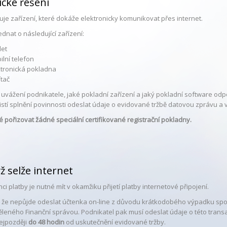
cké řešení
uje zařízení, které dokáže elektronicky komunikovat přes internet.
dnat o následující zařízení:
let
ilní telefon
ktronická pokladna
ítač
a uvážení podnikatele, jaké pokladní zařízení a jaký pokladní software odpo
istí splnění povinnosti odeslat údaje o evidované tržbě datovou zprávu a 
 pořizovat žádné speciální certifikované registrační pokladny.
ž selže internet
ci platby je nutné mít v okamžiku přijetí platby internetové připojení.
, že nepůjde odeslat účtenka on-line z důvodu krátkodobého výpadku spo
ěleného Finanční správou. Podnikatel pak musí odeslat údaje o této tran
nejpozději
do 48 hodin
od uskutečnění evidované tržby.