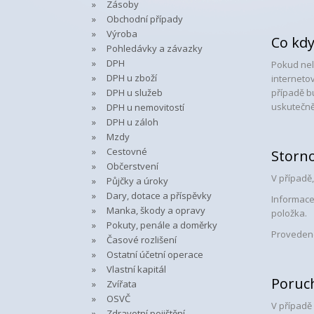
Zásoby
Obchodní případy
Výroba
Co kdy
Pohledávky a závazky
DPH
Pokud nel
DPH u zboží
internetov
DPH u služeb
případě b
uskutečně
DPH u nemovitostí
DPH u záloh
Mzdy
Cestovné
Storn
Občerstvení
V případě
Půjčky a úroky
Dary, dotace a příspěvky
Informace
Manka, škody a opravy
položka.
Pokuty, penále a doměrky
Provedené
Časové rozlišení
Ostatní účetní operace
Vlastní kapitál
Poruch
Zvířata
OSVČ
V případě
Zdravotní pojištění