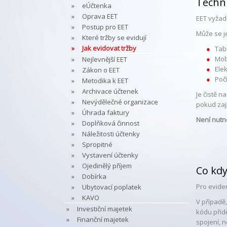
Techni
eÚčtenka
Oprava EET
EET vyžad
Postup pro EET
Může se je
Které tržby se evidují
Jak evidovat tržby
Tab
Mob
Nejlevnější EET
Ele
Zákon o EET
Poč
Metodika k EET
Archivace účtenek
Je čistě n
Nevýdělečné organizace
pokud zaj
Úhrada faktury
Není nutné
Doplňková činnost
Náležitosti účtenky
Spropitné
Vystavení účtenky
Ojedinělý příjem
Co kdy
Dobírka
Pro eviden
Ubytovací poplatek
KAVO
V případě
Investiční majetek
kódu přid
Finanční majetek
spojení, 