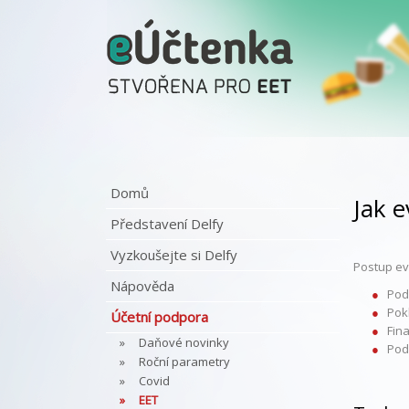
Domů
Jak e
Představení Delfy
Vyzkoušejte si Delfy
Postup evi
Nápověda
Pod
Pok
Účetní podpora
Fina
Daňové novinky
Pod
Roční parametry
Covid
EET