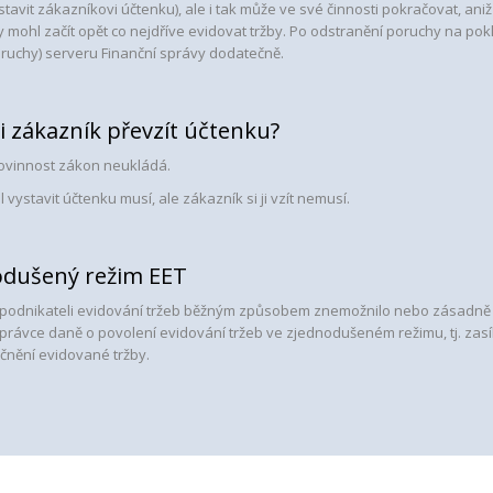
tavit zákazníkovi účtenku), ale i tak může ve své činnosti pokračovat, aniž
y mohl začít opět co nejdříve evidovat tržby. Po odstranění poruchy na pok
ruchy) serveru Finanční správy dodatečně.
i zákazník převzít účtenku?
povinnost zákon neukládá.
 vystavit účtenku musí, ale zákazník si ji vzít nemusí.
odušený režim EET
podnikateli evidování tržeb běžným způsobem znemožnilo nebo zásadně zt
právce daně o povolení evidování tržeb ve zjednodušeném režimu, tj. zasí
čnění evidované tržby.