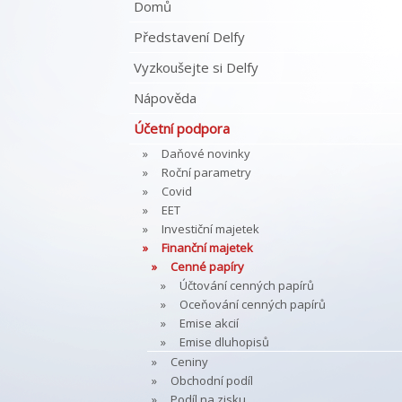
Domů
Představení Delfy
Vyzkoušejte si Delfy
Nápověda
Účetní podpora
Daňové novinky
Roční parametry
Covid
EET
Investiční majetek
Finanční majetek
Cenné papíry
Účtování cenných papírů
Oceňování cenných papírů
Emise akcií
Emise dluhopisů
Ceniny
Obchodní podíl
Podíl na zisku