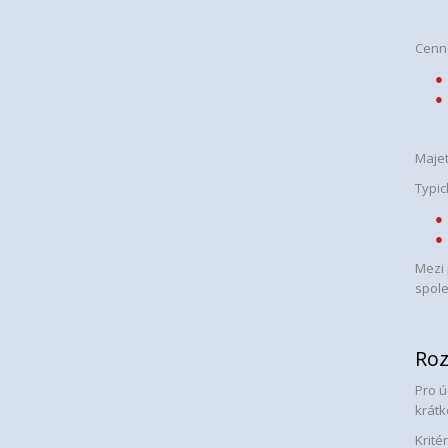
Cenné
Majet
Typic
Mezi 
spol
Roz
Pro 
krátk
Krité