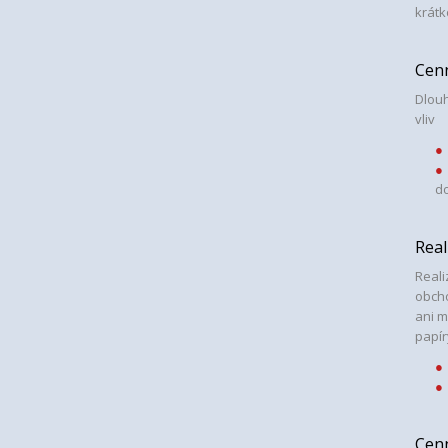
krátk
Cenn
Dlouh
vliv
d
Real
Reali
obcho
ani m
papír
Cen