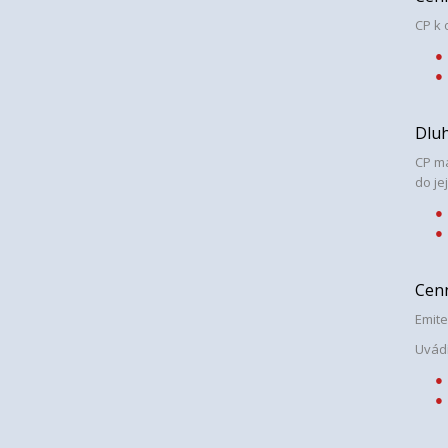
CP k 
D
lu
CP ma
do je
Cenn
Emite
Uvád