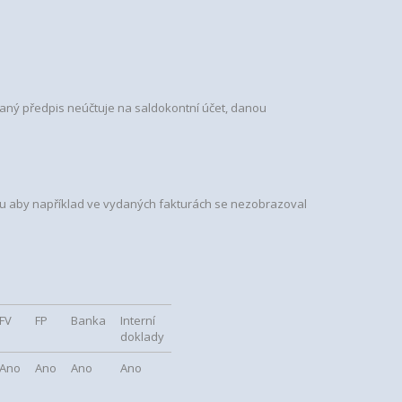
aný předpis neúčtuje na saldokontní účet, danou
mu aby například ve vydaných fakturách se nezobrazoval
FV
FP
Banka
Interní
doklady
Ano
Ano
Ano
Ano