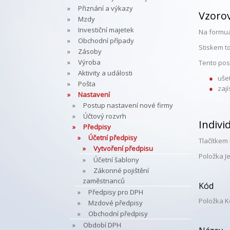
Přiznání a výkazy
Vzoro
Mzdy
Investiční majetek
Na formuá
Obchodní případy
Stiskem t
Zásoby
Výroba
Tento pos
Aktivity a události
uše
Pošta
zaj
Nastavení
Postup nastavení nové firmy
Účtový rozvrh
Indivi
Předpisy
Účetní předpisy
Tlačítkem
Vytvoření předpisu
Položka J
Účetní šablony
Zákonné pojištění
zaměstnanců
Kód
Předpisy pro DPH
Položka K
Mzdové předpisy
Obchodní předpisy
Období DPH