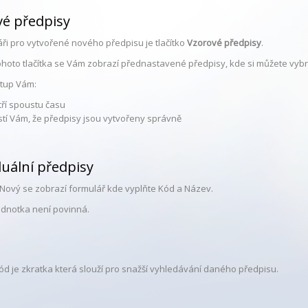
vé předpisy
ři pro vytvořené nového předpisu je tlačítko
Vzorové předpisy
.
ohoto tlačítka se Vám zobrazí přednastavené předpisy, kde si můžete vybra
tup Vám:
tří spoustu času
ístí Vám, že předpisy jsou vytvořeny správně
duální předpisy
 Nový se zobrazí formulář kde vyplňte Kód a Název.
ednotka není povinná.
ód je zkratka která slouží pro snažší vyhledávání daného předpisu.