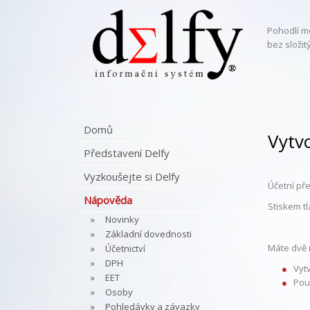
Pohodlí m
bez složi
Domů
Vytv
Představení Delfy
Vyzkoušejte si Delfy
Účetní pře
Nápověda
Stiskem tl
Novinky
Základní dovednosti
Máte dvě 
Účetnictví
DPH
Vytv
EET
Pou
Osoby
Pohledávky a závazky