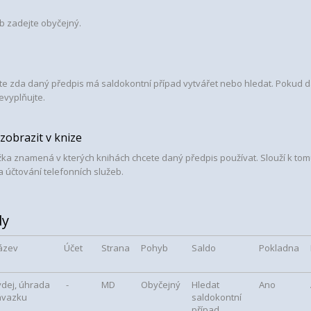
b zadejte obyčejný.
te zda daný předpis má saldokontní případ vytvářet nebo hledat. Pokud d
evyplňujte.
zobrazit v knize
žka znamená v kterých knihách chcete daný předpis používat. Slouží k to
a účtování telefonních služeb.
dy
ázev
Účet
Strana
Pohyb
Saldo
Pokladna
ýdej, úhrada
-
MD
Obyčejný
Hledat
Ano
ávazku
saldokontní
případ