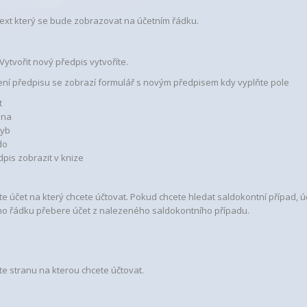
text který se bude zobrazovat na účetním řádku.
Vytvořit nový předpis vytvoříte.
ení předpisu se zobrazí formulář s novým předpisem kdy vyplňte pole
t
ana
yb
do
dpis zobrazit v knize
te účet na který chcete účtovat. Pokud chcete hledat saldokontní případ, 
ho řádku přebere účet z nalezeného saldokontního případu.
te stranu na kterou chcete účtovat.