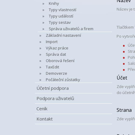
Název
Knihy
Název je 
Typy vlastností
Typy událostí
Typy sestav
Tlačítkem 
Správa uživatelů a firem
Základní nastavení
Po vytvoř
Import
Úče
Výkaz práce
Str
Správa dat
Poh
Oborová řešení
Sal
TaxEdit
Pře
Demoverze
Účet
Počáteční zůstatky
Zde vyplň
Účetní podpora
do účetní
Podpora uživatelů
Ceník
Strana
Kontakt
Zde vyplň