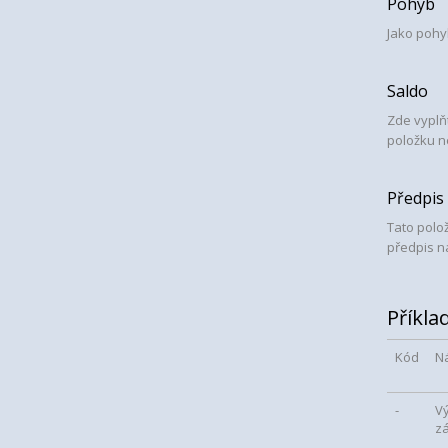
Pohyb
Jako pohy
Saldo
Zde vyplň
položku n
Předpis 
Tato polo
předpis n
Příkla
Kód
N
-
V
z