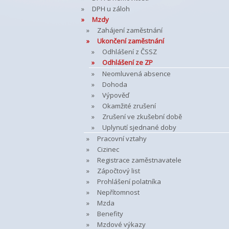
DPH u záloh
Mzdy
Zahájení zaměstnání
Ukončení zaměstnání
Odhlášení z ČSSZ
Odhlášení ze ZP
Neomluvená absence
Dohoda
Výpověď
Okamžité zrušení
Zrušení ve zkušební době
Uplynutí sjednané doby
Pracovní vztahy
Cizinec
Registrace zaměstnavatele
Zápočtový list
Prohlášení polatníka
Nepřítomnost
Mzda
Benefity
Mzdové výkazy