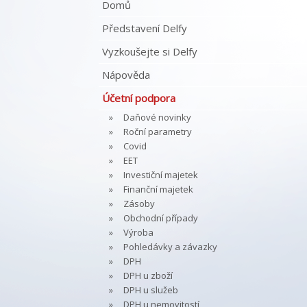
Domů
Představení Delfy
Vyzkoušejte si Delfy
Nápověda
Účetní podpora
Daňové novinky
Roční parametry
Covid
EET
Investiční majetek
Finanční majetek
Zásoby
Obchodní případy
Výroba
Pohledávky a závazky
DPH
DPH u zboží
DPH u služeb
DPH u nemovitostí