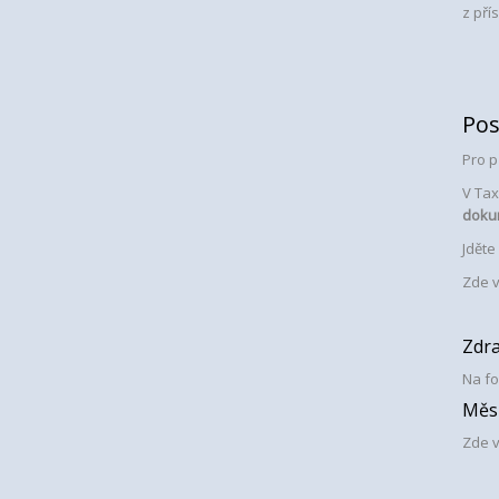
z pří
Pos
Pro p
V Tax
doku
Jděte
Zde v
Zdra
Na fo
Měs
Zde v