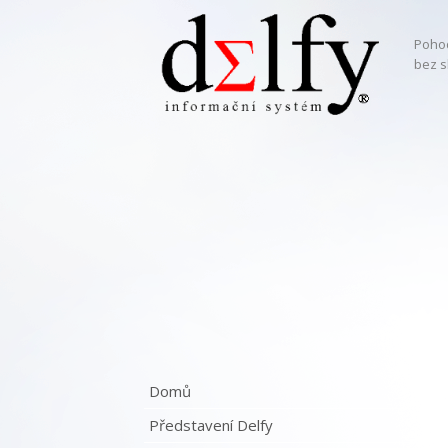
Pohod
bez s
Domů
Představení Delfy