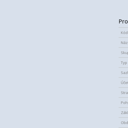
Pro
Kód
Náz
Sku
Typ
Saz
Úče
Str
Poh
Zák
Obd