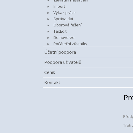
Základní nastavení
Import
Výkaz práce
Správa dat
Oborová řešení
TaxEdit
Demoverze
Počáteční zůstatky
Účetní podpora
Podpora uživatelů
Ceník
Kontakt
Pr
Předp
Třetí