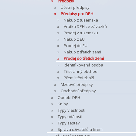
Předpisy
Účetní předpisy
Předpisy pro DPH
Nákup z tuzemska
Vratka DPH ze závazků
Prodej v tuzemsku
Nákup z EU
Prodej do EU
Nákup z třetích zemí
Prodej do třetích zemí
Identifikovaná osoba
Třístranný obchod
Přemístění zboží
Mzdové předpisy
Obchodní předpisy
Období DPH
Knihy
Typy vlastností
Typy událostí
Typy sestav
Správa uživatelů a firem