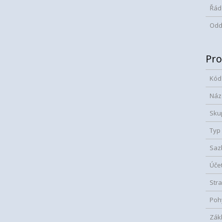
Řád
Oddí
Pro
Kód
Náz
Sku
Typ
Saz
Úče
Str
Poh
Zák