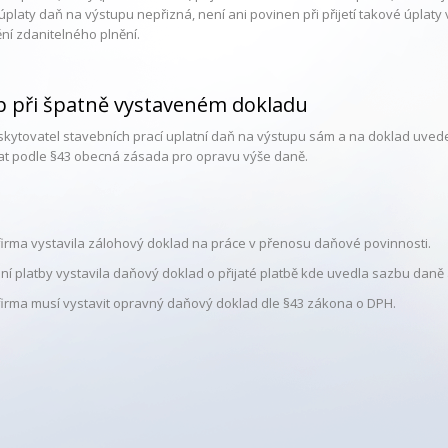
í úplaty daň na výstupu nepřizná, není ani povinen při přijetí takové úplat
ní zdanitelného plnění.
p při špatně vystaveném dokladu
kytovatel stavebních prací uplatní daň na výstupu sám a na doklad uved
t podle §43 obecná zásada pro opravu výše daně.
firma vystavila zálohový doklad na práce v přenosu daňové povinnosti.
ní platby vystavila daňový doklad o přijaté platbě kde uvedla sazbu daně 
firma musí vystavit opravný daňový doklad dle §43 zákona o DPH.