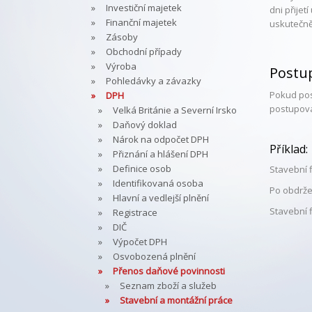
Investiční majetek
dni přijet
Finanční majetek
uskutečně
Zásoby
Obchodní případy
Výroba
Postu
Pohledávky a závazky
Pokud pos
DPH
postupova
Velká Británie a Severní Irsko
Daňový doklad
Nárok na odpočet DPH
Příklad:
Přiznání a hlášení DPH
Definice osob
Stavební 
Identifikovaná osoba
Po obdrže
Hlavní a vedlejší plnění
Stavební 
Registrace
DIČ
Výpočet DPH
Osvobozená plnění
Přenos daňové povinnosti
Seznam zboží a služeb
Stavební a montážní práce