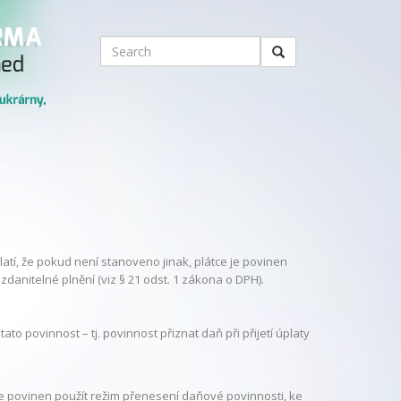
atí, že pokud není stanoveno jinak, plátce je povinen
o zdanitelné plnění (viz § 21 odst. 1 zákona o DPH).
o povinnost – tj. povinnost přiznat daň při přijetí úplaty
ž je povinen použít režim přenesení daňové povinnosti, ke