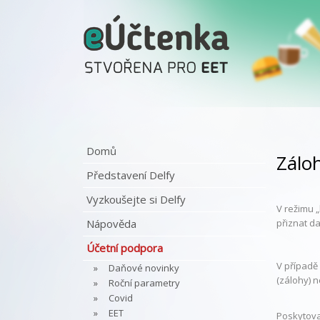
Domů
Zálo
Představení Delfy
Vyzkoušejte si Delfy
V režimu 
Nápověda
přiznat da
Účetní podpora
V případě 
Daňové novinky
(zálohy) n
Roční parametry
Covid
EET
Poskytovat