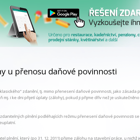
hy u přenosu daňové povinnosti
„klasického“ zdanění, tj. mimo přenesení daňové povinnosti, jako zásada pl
ň mj. i ke dni přijetí úplaty (zálohy), pokud ji přijme dřív než je uskutečněn
zdanitelných plnění podléhajících režimu přenesení daňové povinnosti se tat
euplatní.
el plnění, který (po 31. 12. 2011) přijme zálohu na stavební práce, u nich