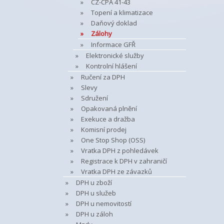
CZ-CPA 41-43
Topení a klimatizace
Daňový doklad
Zálohy
Informace GFŘ
Elektronické služby
Kontrolní hlášení
Ručení za DPH
Slevy
Sdružení
Opakovaná plnění
Exekuce a dražba
Komisní prodej
One Stop Shop (OSS)
Vratka DPH z pohledávek
Registrace k DPH v zahraničí
Vratka DPH ze závazků
DPH u zboží
DPH u služeb
DPH u nemovitostí
DPH u záloh