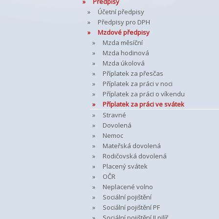
Předpisy
Účetní předpisy
Předpisy pro DPH
Mzdové předpisy
Mzda měsíční
Mzda hodinová
Mzda úkolová
Příplatek za přesčas
Příplatek za práci v noci
Příplatek za práci o víkendu
Příplatek za práci ve svátek
Stravné
Dovolená
Nemoc
Mateřská dovolená
Rodičovská dovolená
Placený svátek
OČR
Neplacené volno
Sociální pojištění
Sociální pojištění PF
Sociální pojištění II.pilíř