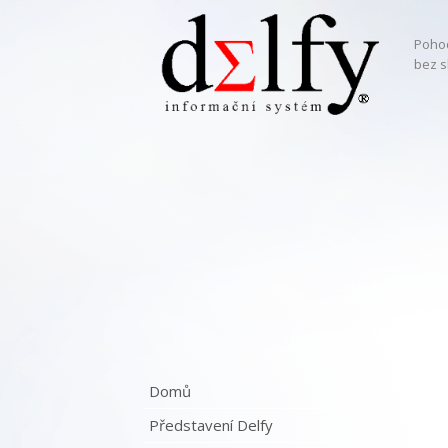
Pohod
bez s
Domů
Představení Delfy