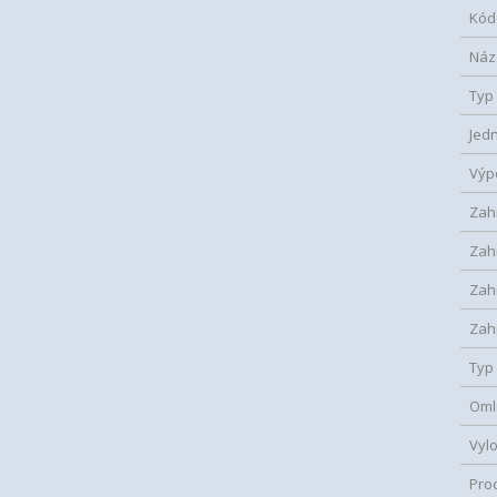
Kód
Náz
Typ
Jed
Výp
Zah
Zahr
Zah
Zah
Typ
Oml
Vyl
Pro