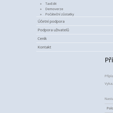
TaxEdit
Demoverze
Počáteční zůstatky
Účetní podpora
Podpora uživatelů
Ceník
Kontakt
Př
Přípl
Vykaz
Nast
Pol