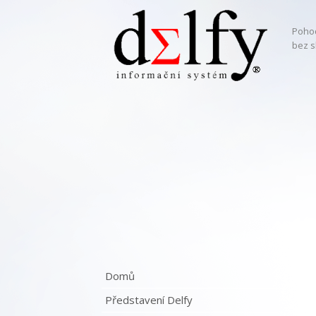
Pohod
bez s
Domů
Představení Delfy