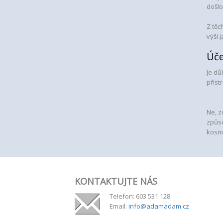
došlo
Z těc
výši 
Úče
Je dů
příst
Ne, z
způso
kosme
KONTAKTUJTE NÁS
Telefon: 603 531 128
Email:
info@adamadam.cz