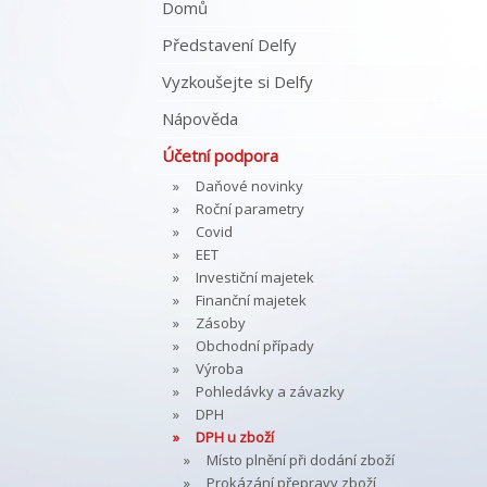
Domů
Představení Delfy
Vyzkoušejte si Delfy
Nápověda
Účetní podpora
Daňové novinky
Roční parametry
Covid
EET
Investiční majetek
Finanční majetek
Zásoby
Obchodní případy
Výroba
Pohledávky a závazky
DPH
DPH u zboží
Místo plnění při dodání zboží
Prokázání přepravy zboží