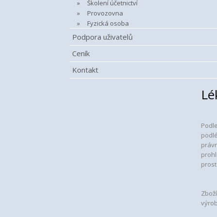
Školení účetnictví
Provozovna
Fyzická osoba
Podpora uživatelů
Ceník
Kontakt
Lé
Podle
podlé
právn
prohl
prost
Zboží
výrob