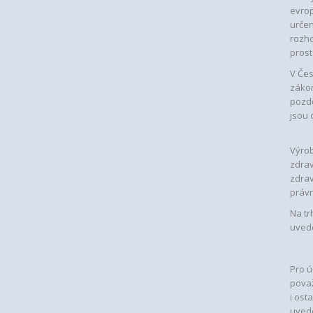
evrop
určen
rozho
prost
V Čes
zákon
pozdě
jsou 
Výro
zdrav
zdrav
právn
Na tr
uvede
Pro ú
považ
i ost
uved