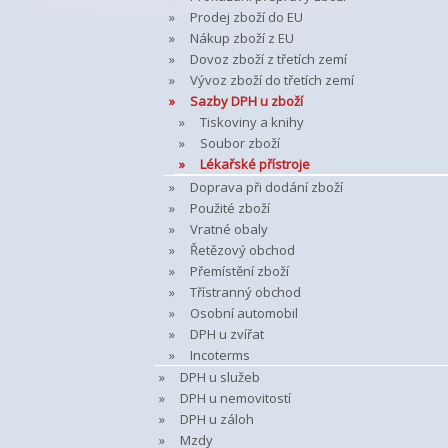
Prodej zboží do EU
Nákup zboží z EU
Dovoz zboží z třetích zemí
Vývoz zboží do třetích zemí
Sazby DPH u zboží
Tiskoviny a knihy
Soubor zboží
Lékařské přístroje
Doprava při dodání zboží
Použité zboží
Vratné obaly
Řetězový obchod
Přemístění zboží
Třístranný obchod
Osobní automobil
DPH u zvířat
Incoterms
DPH u služeb
DPH u nemovitostí
DPH u záloh
Mzdy