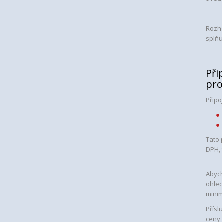
Rozho
splňu
Při
pro
Připo
Tato 
DPH, 
Abyc
ohled
minim
Přísl
ceny 