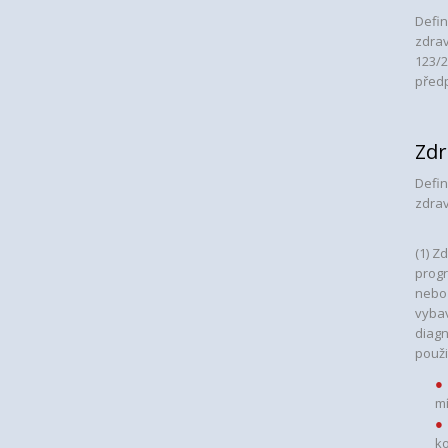
Defin
zdrav
123/2
předp
Zdr
Defin
zdrav
(1) Z
progr
nebo 
vybav
diagn
použi
mí
k