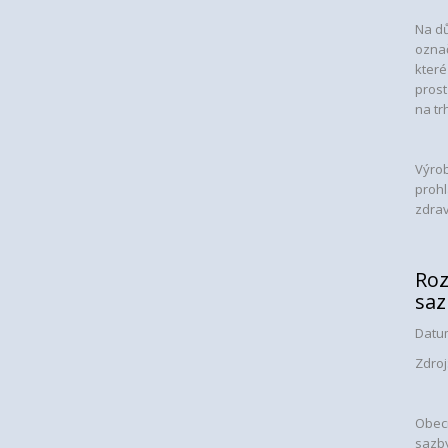
Na dů
označ
které
prost
na trh
Výrob
prohl
zdra
Roz
sa
Datum
Zdroj
Obecn
sazby