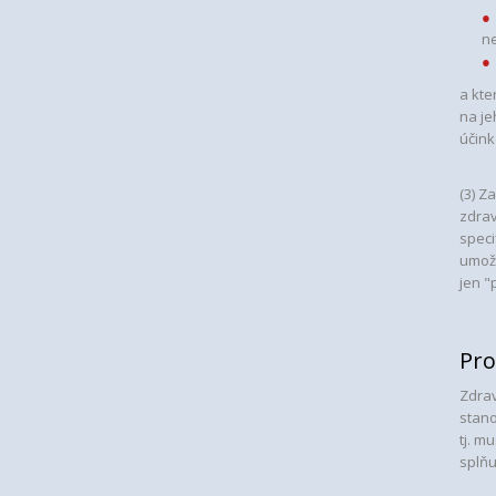
ne
a kte
na j
účink
(3) Z
zdrav
speci
umožn
jen "
Pro
Zdrav
stano
tj. m
splňu