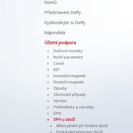
Domů
Představení Delfy
Vyzkoušejte si Delfy
Nápověda
Účetní podpora
Daňové novinky
Roční parametry
Covid
EET
Investiční majetek
Finanční majetek
Zásoby
Obchodní případy
Výroba
Pohledávky a závazky
DPH
DPH u zboží
Místo plnění při dodání zboží
Prokázání přepravy zboží