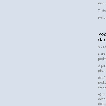
dokl
Tímto
Pokud
Pod
da
§ 73
(1) P
podm
c) př
přizn
d) př
podle
nebo
e) př
odst.
dokla