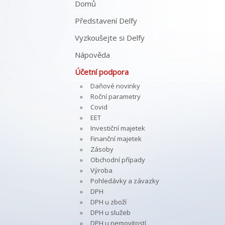
Domů
Představení Delfy
Vyzkoušejte si Delfy
Nápověda
Účetní podpora
Daňové novinky
Roční parametry
Covid
EET
Investiční majetek
Finanční majetek
Zásoby
Obchodní případy
Výroba
Pohledávky a závazky
DPH
DPH u zboží
DPH u služeb
DPH u nemovitostí