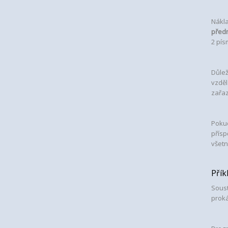
Nák
l
před
2 pís
Důlež
vzděl
zařaz
Pokud
přísp
všetn
Přík
Soust
proká