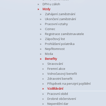
DPH u záloh
Mzdy
Zahájení zaměstnání
Ukončení zaměstnání
Pracovní vztahy
Cizinec
Registrace zaměstnavatele
Zápočtový list
Prohlášení polatníka
Nepřítomnost
Mzda
Benefity
Stravování
Firemní akce
Volnočasový benefit
Zdravotní benefit
Příspěvek na penzijní pojištění
Vzdělávání
Pracovní oběd
Drobné občerstvení
Nepeněžní dar