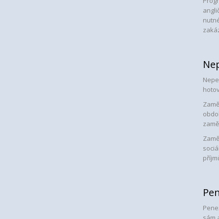
Progr
angli
nutné
zakáz
Nep
Nepen
hotov
Zaměs
obdob
zamě
Zaměs
sociá
příjm
Pen
Penež
sám a