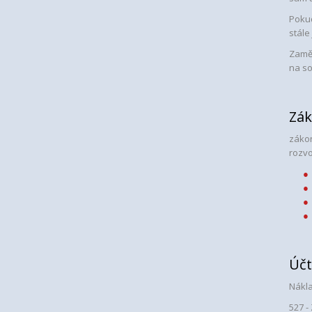
Pokud
stále
Zaměs
na so
Zák
zákon
rozvo
Účt
Nákla
527 -