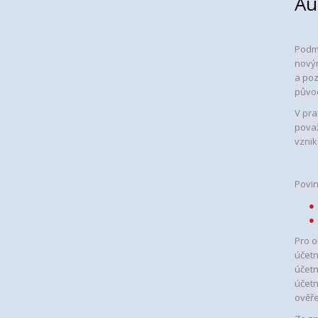
Au
Podmí
novým
a poz
původ
V pra
považ
vznik
Povin
Pro o
účetn
účetn
účetn
ověř