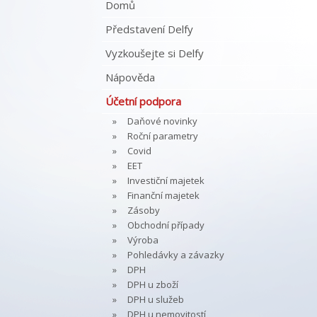
Domů
Představení Delfy
Vyzkoušejte si Delfy
Nápověda
Účetní podpora
Daňové novinky
Roční parametry
Covid
EET
Investiční majetek
Finanční majetek
Zásoby
Obchodní případy
Výroba
Pohledávky a závazky
DPH
DPH u zboží
DPH u služeb
DPH u nemovitostí