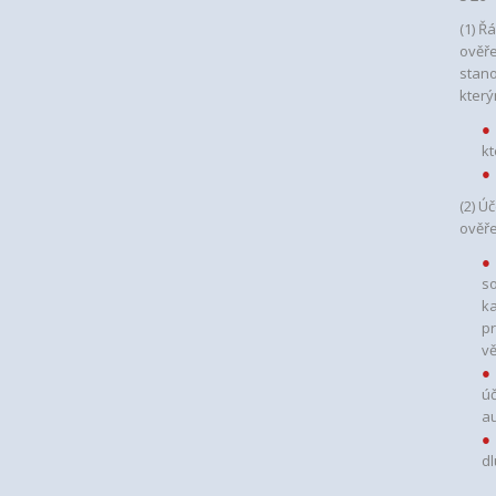
(1) Ř
ověře
stano
který
kt
(2) Ú
ověře
so
ka
pr
vě
úč
au
dl