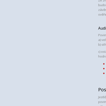
Ze zn
budou
závěr
ověř
Audi
Povin
a) ve
b) st
c) os
hodn
Pos
Jestl
povin