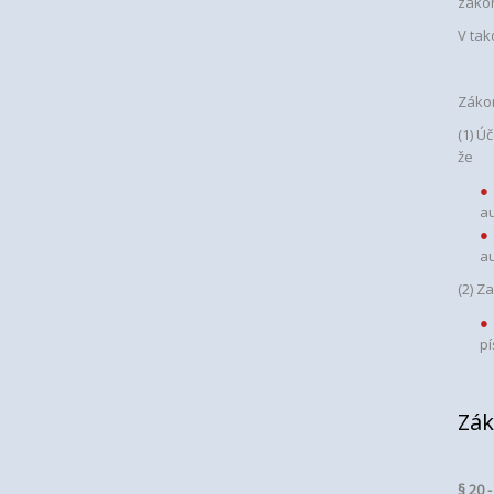
zákon
V tak
Zákon
(1) Ú
že
a
a
(2) Z
pí
Zák
§ 20 