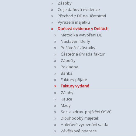
Zásoby
Co je daňová evidence
Přechod z DE na účetnictví
Vyřazení majetku
Daňová evidence v Delfách
Metodika vytvoření DE
Nastavení Delfy
Počáteční zůstatky
Částečná úhrada faktur
Zápočty
Pokladna
Banka
Faktury přijaté
Faktury vydané
Zálohy
Kauce
Mzdy
Soc. a zdrav. pojištění OSVČ
Dlouhodobý majetek
Haléřové vyrovnání salda
Závěrkové operace