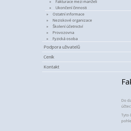
Fakturace mezi manželi
Ukončení činnosti
Ostatní informace
Neziskové organizace
Školení účetnictví
Provozovna
Fyzická osoba
Podpora uživatelů
Ceník
Kontakt
Fa
Do d
účtec
Tyto 
pohl