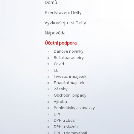
Domů
Představení Delfy
Vyzkoušejte si Delfy
Nápověda
Účetní podpora
Daňové novinky
Roční parametry
Covid
EET
Investiční majetek
Finanční majetek
Zásoby
Obchodní případy
Výroba
Pohledávky a závazky
DPH
DPH u zboží
DPH u služeb
DPH u nemovitostí