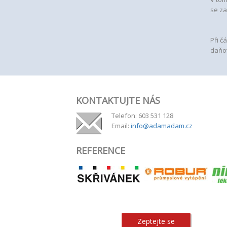
se za
Při č
daňov
KONTAKTUJTE NÁS
Telefon: 603 531 128
Email:
info@adamadam.cz
REFERENCE
Zeptejte se