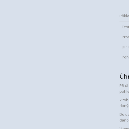
Příkl
Tex
Pro
DP
Poh
Úhr
Při ú
pohle
Z toh
daný
Do da
daňo
V tom