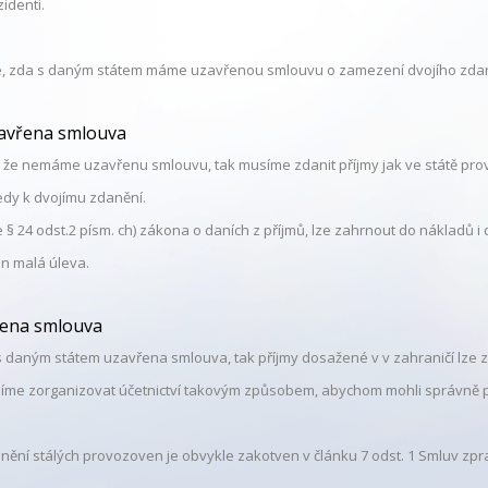
identi.
je, zda s daným státem máme uzavřenou smlouvu o zamezení dvojího zdan
avřena smlouva
, že nemáme uzavřenu smlouvu, tak musíme zdanit příjmy jak ve státě prov
edy k dvojímu zdanění.
§ 24 odst.2 písm. ch) zákona o daních z příjmů, lze zahrnout do nákladů i 
jen malá úleva.
řena smlouva
s daným státem uzavřena smlouva, tak příjmy dosažené v v zahraničí lze z
íme zorganizovat účetnictví takovým způsobem, abychom mohli správně poda
nění stálých provozoven je obvykle zakotven v článku 7 odst. 1 Smluv zpr