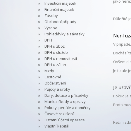
jako nerez
Investiční majetek
Finanční majetek
Zásoby
Důležité 
Obchodní případy
Výroba
Pohledávky a závazky
Není uz
DPH
V případě
DPH u zboží
DPH u služeb
Dochází t
DPH u nemovitostí
Ovšem dle 
DPH u záloh
Je to ale 
Mzdy
Cestovné
Občerstvení
Je uzav
Půjčky a úroky
Dary, dotace a příspěvky
Pokud je 
Manka, škody a opravy
Proto mus
Pokuty, penále a doměrky
Časové rozlišení
Ostatní účetní operace
Režim zda
Vlastní kapitál