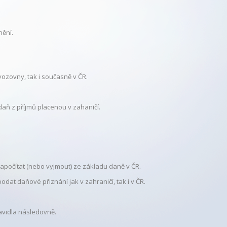
ění.
ozovny, tak i současně v ČR.
daň z příjmů placenou v zahaničí.
apočítat (nebo vyjmout) ze základu daně v ČR.
t daňové přiznání jak v zahraničí, tak i v ČR.
avidla následovně.