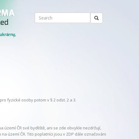
ro fyzické osoby potom v § 2 odst. 2 a 3.
a území ČR své bydliště, ani se zde obvykle nezdržují,
 na území ČR. Tito poplatníci jsou v ZDP dále označováni