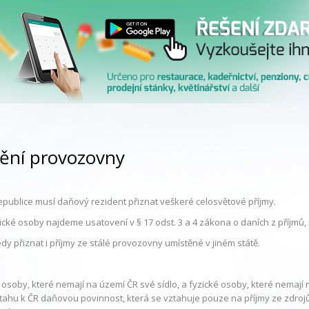
ění provozovny
epublice musí daňový rezident přiznat veškeré celosvětové příjmy.
cké osoby najdeme usatovení v § 17 odst. 3 a 4 zákona o daních z příjmů, p
y přiznat i příjmy ze stálé provozovny umístěné v jiném státě.
osoby, které nemají na území ČR své sídlo, a fyzické osoby, které nemají n
ztahu k ČR daňovou povinnost, která se vztahuje pouze na příjmy ze zdrojů