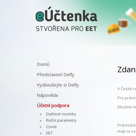
Domů
Zdan
Představení Delfy
Vyzkoušejte si Delfy
V České r
Nápověda
Pro právni
Účetní podpora
Musíme ted
Daňové novinky
Roční parametry
Právnické 
Covid
mají ve v
EET