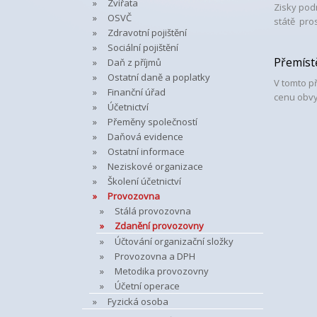
Zvířata
Zisky pod
OSVČ
státě pro
Zdravotní pojištění
Sociální pojištění
Přemíst
Daň z příjmů
Ostatní daně a poplatky
V tomto p
Finanční úřad
cenu obvy
Účetnictví
Přeměny společností
Daňová evidence
Ostatní informace
Neziskové organizace
Školení účetnictví
Provozovna
Stálá provozovna
Zdanění provozovny
Účtování organizační složky
Provozovna a DPH
Metodika provozovny
Účetní operace
Fyzická osoba