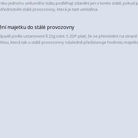
niku jednoho smluvního státu podléhají zdanění jen v tomto státě, pokud
střednictvím stálé provozovny, která je tam umístěna.
ění majetku do stálé provozovny
řípadě podle ustanovení § 23g odst. 5 ZDP platí, že se přemístění na stran
klou, která tak u stálé provozovny následně představuje hodnotu majetk