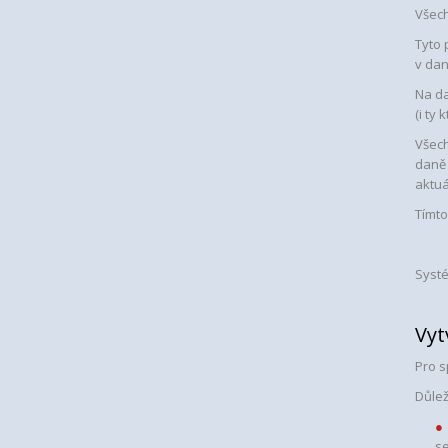
Všech
Tyto 
v dan
Na d
(i ty
Všech
daně 
aktuá
Tímto
Systé
Vyt
Pro s
Důlež
se