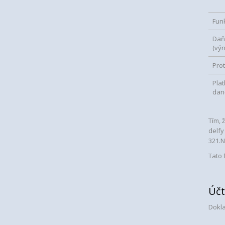
Fun
Daň
(vý
Prot
Plat
daně
Tím, 
delfy
321.N
Tato 
Účt
Dokla