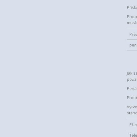
Příkl
Proto
musít
Pře
pen
Jak z
pouz
Penál
Proto
Vytvo
stan
Pře
Tel