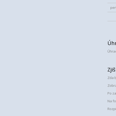
pen
Úhr
Úhra
Zji
Zda b
Zobra
Po za
Na fo
Rozpi