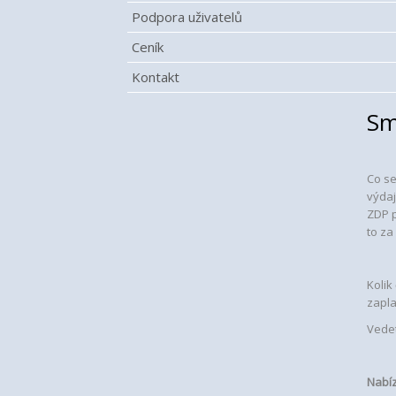
Podpora uživatelů
Ceník
Kontakt
Sm
Co se
výdaj
ZDP p
to za
Kolik
zapl
Vedet
Nabíz