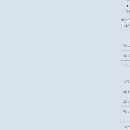
zá
Nejdř
zadáv
Pol
Kód
Náz
Typ
Spe
Zůs
Pov
Kat