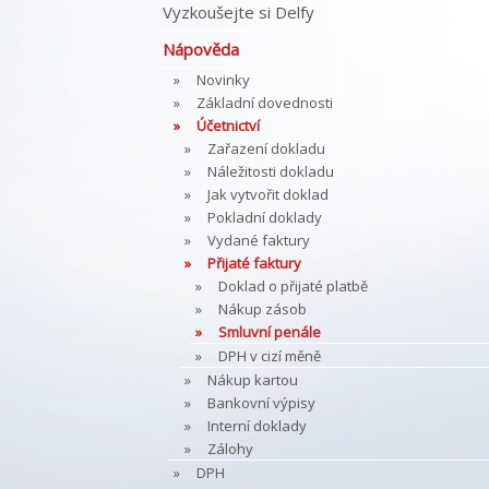
Vyzkoušejte si Delfy
Nápověda
Novinky
Základní dovednosti
Účetnictví
Zařazení dokladu
Náležitosti dokladu
Jak vytvořit doklad
Pokladní doklady
Vydané faktury
Přijaté faktury
Doklad o přijaté platbě
Nákup zásob
Smluvní penále
DPH v cizí měně
Nákup kartou
Bankovní výpisy
Interní doklady
Zálohy
DPH