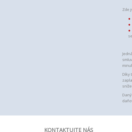
Zde j
se
Jedná
smluv
minul
Díky 
zapla
sníže
Daný 
daňo
KONTAKTUJTE NÁS