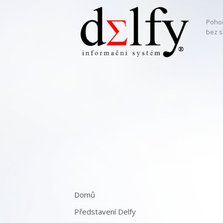
Pohod
bez s
Domů
Představení Delfy