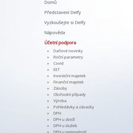
Domů
Představení Delfy
Vyzkoušejte si Delfy
Nápověda
Účetní podpora
Daňové novinky
Roční parametry
Covid
EET
Investiční majetek
Finanční majetek
Zásoby
Obchodní případy
Výroba
Pohledávky a závazky
DPH
DPH u zboží
DPH u služeb
DPH u nemovitostí