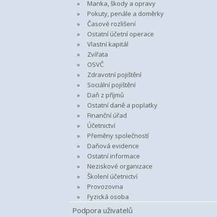
Manka, škody a opravy
Pokuty, penále a doměrky
Časové rozlišení
Ostatní účetní operace
Vlastní kapitál
Zvířata
OSVČ
Zdravotní pojištění
Sociální pojištění
Daň z příjmů
Ostatní daně a poplatky
Finanční úřad
Účetnictví
Přeměny společností
Daňová evidence
Ostatní informace
Neziskové organizace
Školení účetnictví
Provozovna
Fyzická osoba
Podpora uživatelů