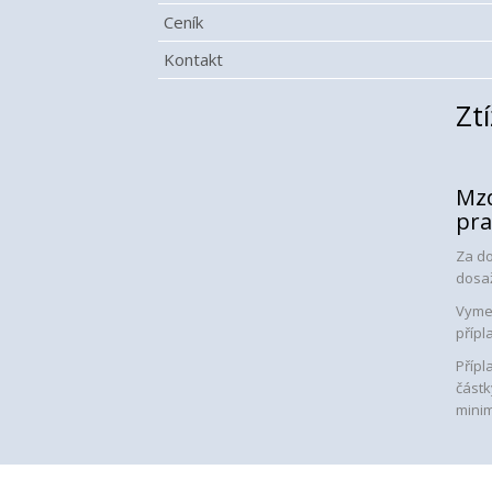
Ceník
Kontakt
Zt
Mzd
pra
Za do
dosaž
Vymez
přípl
Přípl
částk
minim