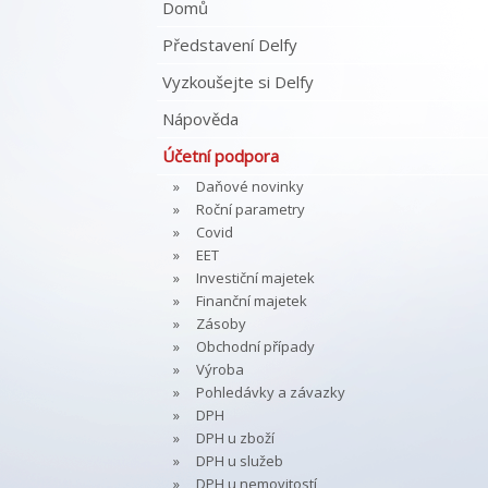
Domů
Představení Delfy
Vyzkoušejte si Delfy
Nápověda
Účetní podpora
Daňové novinky
Roční parametry
Covid
EET
Investiční majetek
Finanční majetek
Zásoby
Obchodní případy
Výroba
Pohledávky a závazky
DPH
DPH u zboží
DPH u služeb
DPH u nemovitostí