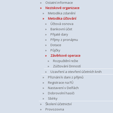
Ostatní informace
Neziskové organizace
Metodika zdanění
Metodika účtování
Účtová osnova
Bankovní účet
Přijaté dary
Příjmy z pronájmu
Dotace
Půjčky
Závěrkové operace
Rozpuštění režie
Zúčtování činností
Uzavření a otevření účetních knih
Přiznání k dani z příjmů
Registrace na FÚ
Nastavení v Delfách
Dobrovolní hasiči
Sbírky
Školení účetnictví
Provozovna