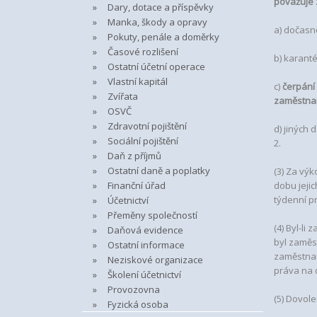
považuje 
Dary, dotace a příspěvky
Manka, škody a opravy
a) dočasn
Pokuty, penále a doměrky
Časové rozlišení
b) karant
Ostatní účetní operace
Vlastní kapitál
c)
čerpání
Zvířata
zaměstna
OSVČ
Zdravotní pojištění
d) jiných
Sociální pojištění
2.
Daň z příjmů
Ostatní daně a poplatky
(3) Za vý
Finanční úřad
dobu jeji
týdenní p
Účetnictví
Přeměny společností
(4) Byl-l
Daňová evidence
byl zaměs
Ostatní informace
zaměstnan
Neziskové organizace
práva na 
Školení účetnictví
Provozovna
(5) Dovol
Fyzická osoba