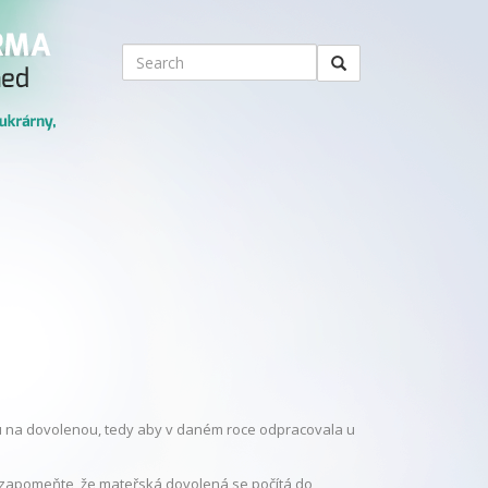
ku na dovolenou, tedy aby v daném roce odpracovala u
nezapomeňte, že mateřská dovolená se počítá do