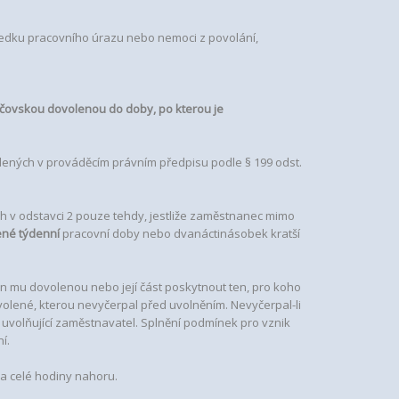
ledku pracovního úrazu nebo nemoci z povolání,
ičovskou dovolenou do doby, po kterou je
edených v prováděcím právním předpisu podle § 199 odst.
h v odstavci 2 pouze tehdy, jestliže zaměstnanec mimo
né týdenní
pracovní doby nebo dvanáctinásobek kratší
en mu dovolenou nebo její část poskytnout ten, pro koho
volené, kterou nevyčerpal před uvolněním. Nevyčerpal-li
uvolňující zaměstnavatel. Splnění podmínek pro vznik
í.
na celé hodiny nahoru.