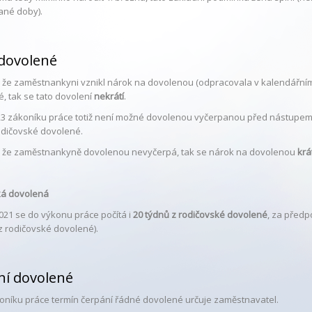
né doby).
 dovolené
, že zaměstnankyni vznikl nárok na dovolenou (odpracovala v kalendářním
é, tak se tato dovolení
nekrátí
.
23 zákoníku práce totiž není možné dovolenou vyčerpanou před nástupem
odičovské dovolené.
, že zaměstnankyně dovolenou nevyčerpá, tak se nárok na dovolenou
krá
ká dovolená
021 se do výkonu práce počítá i
20 týdnů z rodičovské dovolené
, za předp
z rodičovské dovolené).
ní dovolené
oníku práce termín čerpání řádné dovolené určuje zaměstnavatel.