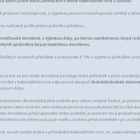
za výkon práce doba zameškaná v témže kalendářním roce z důvodu
é pracovní neschopnosti, s výjimkou pracovní neschopnosti vzniklé v důs
ény nařízené podle jiného právního předpisu,
 rodičovské dovolené, s výjimkou doby, po kterou zaměstnanec čerpá rod
nkyně oprávněna čerpat mateřskou dovolenou,
 důležitých osobních překážek v práci podle § 199, s výjimkou překážek uv
kon práce se pro účely dovolené považuje doba překážek v práci uvedenýc
ch trvání v kalendářním roce odpracoval alespoň
dvanáctinásobek stanove
racovní doby.
i zaměstnanec dlouhodobě plně uvolněn pro výkon veřejné funkce, je povin
tnanec takto uvolněn; tato osoba je povinna mu poskytnout též tu část do
ec dovolenou před uplynutím doby uvolnění, je povinen mu ji poskytnout 
dovolenou se přitom posuzuje vcelku za dobu před uvolněním i po uvolněn
ená, na niž vzniklo právo v příslušném kalendářním roce, se zaokrouhluje 