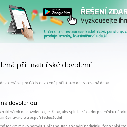
lená při mateřské dovolené
dovolená se pro účely dovolené počítá jako odpracovaná doba.
 na dovolenou
vznikl nárok na dovolenou, je třeba, aby splnila základní podmínku náro
zaměstnavatele alespoň
šedesát dní
.
má tedy miminko narodit 1. března, tuto základní podmínku žena splní (