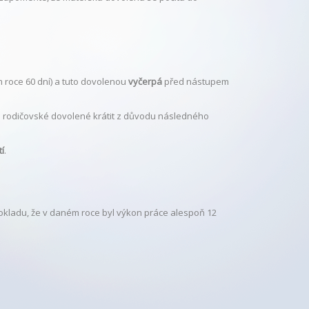
 roce 60 dní) a tuto dovolenou
vyčerpá
před nástupem
 rodičovské dovolené krátit z důvodu následného
tí
.
okladu, že v daném roce byl výkon práce alespoň 12