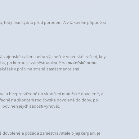
na, tedy osm týdnů před porodem. A v takovém případě si
 vojenské cvičení nebo výjimečné vojenské cvičení, kdy
dobu, po kterou je zaměstnankyně na
mateřské nebo
ekážek v práci na straně zaměstnance smí
ovala bezprostředně na skončení mateřské dovolené, a
ředně na skončení rodičovské dovolené do doby, po
povinen jejich žádosti vyhovět.
é dovolené a požádá zaměstnavatele o její čerpání, je