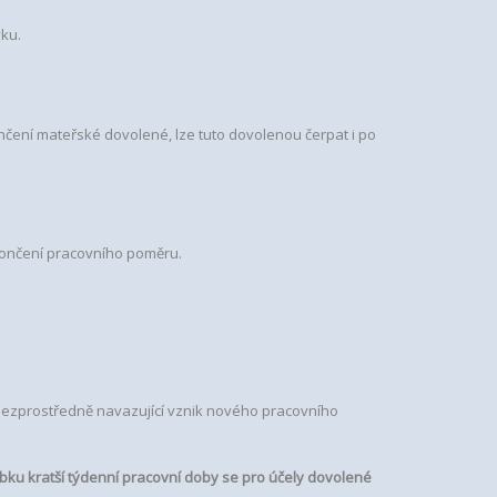
ku.
čení mateřské dovolené, lze tuto dovolenou čerpat i po
končení pracovního poměru.
 bezprostředně navazující vznik nového pracovního
ku kratší týdenní pracovní doby se pro účely dovolené