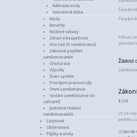
zaměstna
Náhrada mzdy
Čerpání t
Vyloučená doba
Mzda
Čerpání do
Benefity
Mzdové výkazy
Pokud zam
Zdraví a bezpečnost
skončení 
Více než 25 zaměstnanců
Zákonné pojištění
zaměstnavatele
Žádost 
Úřad práce
Výpočty
Zaměstnan
Švarc systém
Pronájem pracovní síly
Úmrtí zaměstnance
Zákoní
Vyslání zaměstnance do
§ 216
zahraničí
Jednotné hlášení
(1) Za ne
zaměstnavatelů
poměru za
Cestovné
Občerstvení
(2)
Jen do
Půjčky a úroky