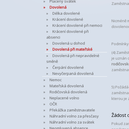
Placený svátek
Zaměstnav
Dovolená
Délka dovolené
Krácení dovolené
Nicméně m
Krácení dovolené při nemoci
dovolenou
Krácení dovolené při
absenci
Dovolená u dohod
Podmínky 
Dovolená při mateřské
(4)
Zaměstn
Dovolená při nepravidelné
je uznán 
směně
rodičovsk
Čerpání dovolené
zaměstnav
Nevyčerpaná dovolená
Nemoc
Mateřská dovolená
5) Požádá
Rodičovská dovolená
zaměstnan
Neplacené volno
kterou je
OČR
Překážka zaměstnavatele
Žádost 
Náhradní volno za přesčasy
Náhradní volno za svátek
Pokud zam
Neomluvená absence