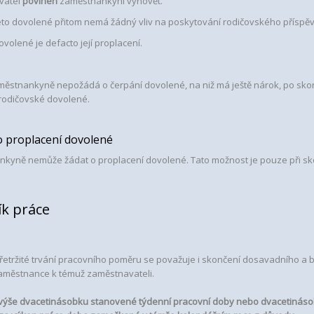
vatel
povinen
zaměstnankyni vyhovět.
éto dovolené přitom nemá žádný vliv na poskytování rodičovského příspěv
volené je defacto její proplacení.
ěstnankyně nepožádá o čerpání dovolené, na niž má ještě nárok, po skon
rodičovské dovolené.
o proplacení dovolené
kyně nemůže žádat o proplacení dovolené. Tato možnost je pouze při s
k práce
přetržité trvání pracovního poměru se považuje i skončení dosavadního a
městnance k témuž zaměstnavateli.
 výše dvacetinásobku stanovené týdenní pracovní doby nebo dvacetinásob