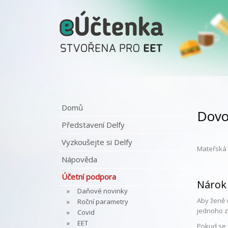
Domů
Dovo
Představení Delfy
Vyzkoušejte si Delfy
Mateřská 
Nápověda
Účetní podpora
Nárok
Daňové novinky
Aby ženě 
Roční parametry
jednoho 
Covid
EET
Pokud se 