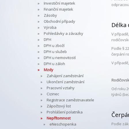
Investiční majetek
odpracova
Finanční majetek
Zásoby
Obchodní případy
Délka
Výroba
Pohledávky a závazky
V případě
DPH
rodičovsk
DPH u zboží
Podle § 2
DPH u služeb
čerpání r
DPH u nemovitostí
V případě
DPH u záloh
Mzdy
Zahájení zaměstnání
Rodičovs
Ukončení zaměstnání
Pracovní vztahy
Od roku 2
Cizinec
týdnů (be
Registrace zaměstnavatele
Zápočtový list
Prohlášení polatníka
Čerpá
Nepřítomnost
Podle zák
eNeschopenka