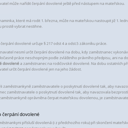
atel může nařídit čerpání dovolené ještě před nástupem na mateřskou.
aminka, které má rodit 1. března, může na mateřskou nastoupit již 1. led
 prostě vybrat nestihne.
čerpání dovolené určuje § 217 odst 4 a odst.5 zákoníku práce.
avatel nesmí určit čerpání dovolené na dobu, kdy zaměstnanec vykonává
dočasně práce neschopným podle zvláštního právního předpisu
, ani na 
é dovolené
a zaměstnanec na rodičovské dovolené. Na dobu ostatních př
atel určit čerpání dovolené jen na jeho žádost.
-li zaměstnankyně zaměstnavatele o poskytnutí dovolené tak, aby navaz
ec zaměstnavatele o poskytnutí dovolené tak, aby navazovala bezprost
 zaměstnankyně oprávněna čerpat mateřskou dovolenou, je zaměstnavatel 
o čerpání dovolené
ěstnankyni přísluší dovolená (i z předchozího roku) při skončení mateřsk