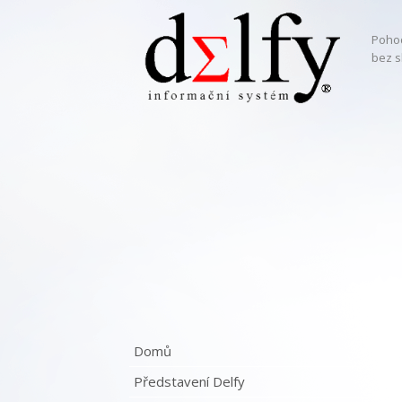
Pohod
bez s
Domů
Představení Delfy