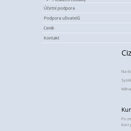
Účetní podpora
Podpora uživatelů
Ceník
Kontakt
Ci
Na do
Systé
Měna 
Kur
Po zm
kurz