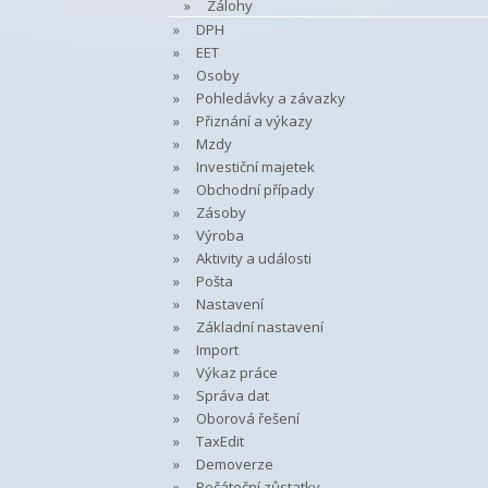
Zálohy
DPH
EET
Osoby
Pohledávky a závazky
Přiznání a výkazy
Mzdy
Investiční majetek
Obchodní případy
Zásoby
Výroba
Aktivity a události
Pošta
Nastavení
Základní nastavení
Import
Výkaz práce
Správa dat
Oborová řešení
TaxEdit
Demoverze
Počáteční zůstatky