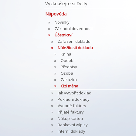
Vyzkoušejte si Delfy
Nápověda
Novinky
Základní dovednosti
Účetnictví
Zařazení dokladu
Náležitosti dokladu
Kniha
Období
Předpisy
Osoba
Zakázka
Cizí měna
Jak vytvořit doklad
Pokladní doklady
Vydané faktury
Přijaté faktury
Nákup kartou
Bankovní výpisy
Interní doklady