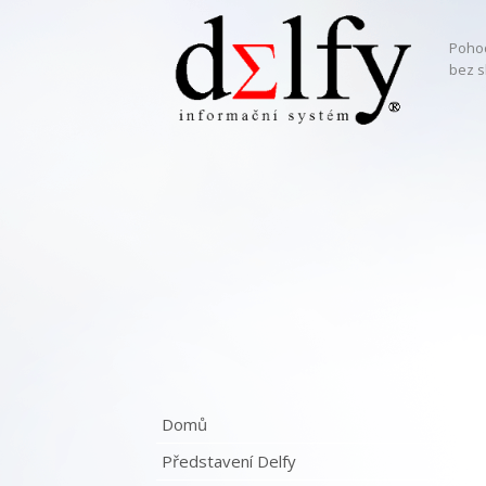
Pohod
bez s
Domů
Představení Delfy